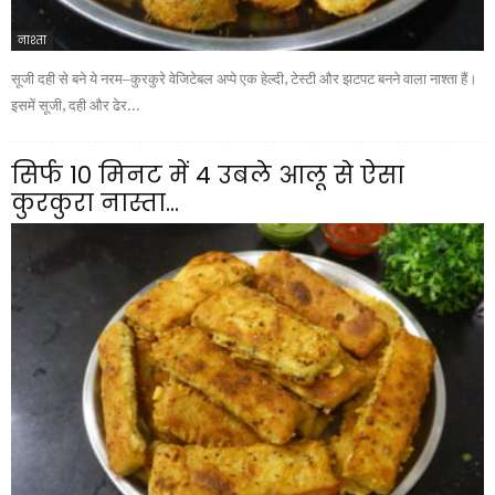
नाश्ता
सूजी दही से बने ये नरम–कुरकुरे वेजिटेबल अप्पे एक हेल्दी, टेस्टी और झटपट बनने वाला नाश्ता हैं।
इसमें सूजी, दही और ढेर...
सिर्फ 10 मिनट में 4 उबले आलू से ऐसा
कुरकुरा नास्ता...