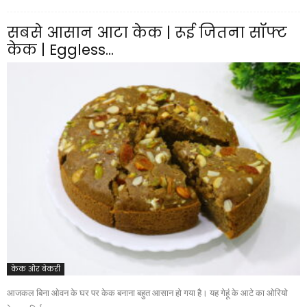
सबसे आसान आटा केक | रूई जितना सॉफ्ट
केक | Eggless...
केक और बेकरी
आजकल बिना ओवन के घर पर केक बनाना बहुत आसान हो गया है। यह गेहूं के आटे का ओरियो