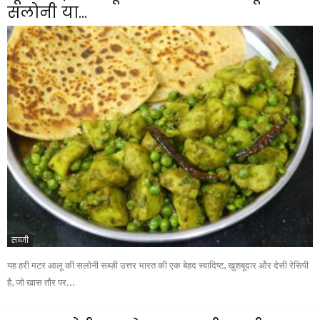
सलोनी या...
सब्ज़ी
यह हरी मटर आलू की सलोनी सब्ज़ी उत्तर भारत की एक बेहद स्वादिष्ट, खुशबूदार और देसी रेसिपी
है, जो खास तौर पर...