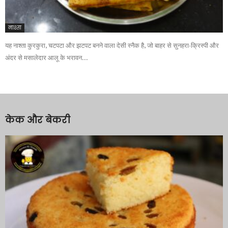
नाश्ता
यह नाश्ता कुरकुरा, चटपटा और झटपट बनने वाला देसी स्नैक है, जो बाहर से सुनहरा-क्रिस्पी और
अंदर से मसालेदार आलू के भरावन...
केक और बेकरी