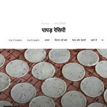
Home
पापड़ रेसिपी
पापड़ रेसिपी
Ice Cream
IceCream
अचार
किचन की बाते
केक और बेकरी
खाने में