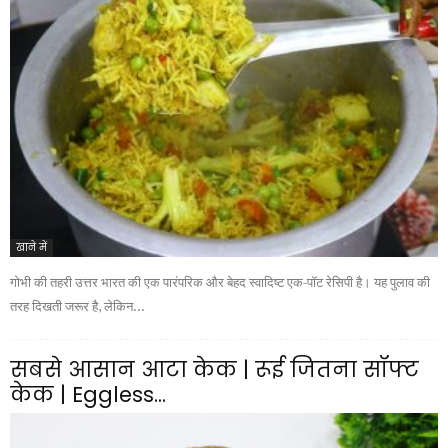
खाने में
गोभी की तहरी उत्तर भारत की एक पारंपरिक और बेहद स्वादिष्ट एक-पॉट रेसिपी है। यह पुलाव की
तरह दिखती जरूर है, लेकिन...
सबसे आसान आटा केक | रूई जितना सॉफ्ट
केक | Eggless...