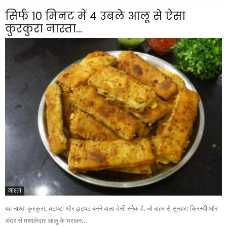
सिर्फ 10 मिनट में 4 उबले आलू से ऐसा
कुरकुरा नास्ता...
नाश्ता
यह नाश्ता कुरकुरा, चटपटा और झटपट बनने वाला देसी स्नैक है, जो बाहर से सुनहरा-क्रिस्पी और
अंदर से मसालेदार आलू के भरावन...