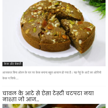
केक और बेकरी
आजकल बिना ओवन के घर पर केक बनाना बहुत आसान हो गया है। यह गेहूं के आटे का ओरियो
केक न सिर्फ...
चावल के आटे से ऐसा टेस्टी चटपटा नया
नाश्ता जो आज...