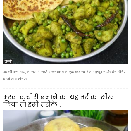
सब्ज़ी
यह हरी मटर आलू की सलोनी सब्ज़ी उत्तर भारत की एक बेहद स्वादिष्ट, खुशबूदार और देसी रेसिपी
है, जो खास तौर पर...
भरवा कचोरी बनाने का यह तरीका सीख
लिया तो इसी तरीके...