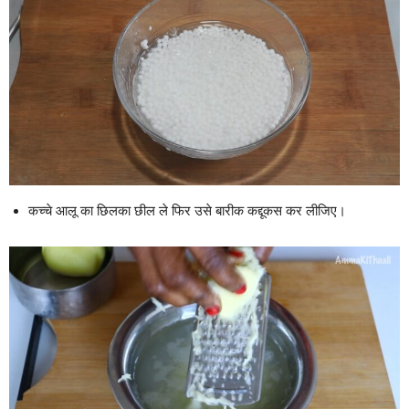
कच्चे आलू का छिलका छील ले फिर उसे बारीक कद्दूकस कर लीजिए।