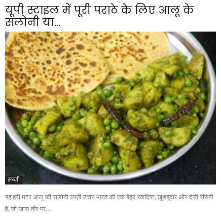
यूपी स्टाइल में पूरी पराठे के लिए आलू के
सलोनी या...
सब्ज़ी
यह हरी मटर आलू की सलोनी सब्ज़ी उत्तर भारत की एक बेहद स्वादिष्ट, खुशबूदार और देसी रेसिपी
है, जो खास तौर पर...