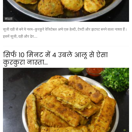
नाश्ता
सूजी दही से बने ये नरम–कुरकुरे वेजिटेबल अप्पे एक हेल्दी, टेस्टी और झटपट बनने वाला नाश्ता हैं।
इसमें सूजी, दही और ढेर...
सिर्फ 10 मिनट में 4 उबले आलू से ऐसा
कुरकुरा नास्ता...