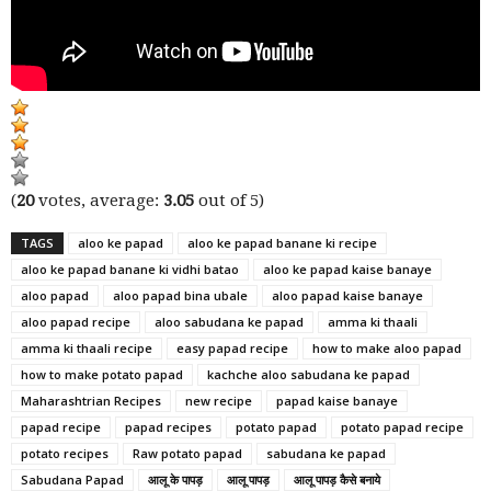
(
20
votes, average:
3.05
out of 5)
TAGS
aloo ke papad
aloo ke papad banane ki recipe
aloo ke papad banane ki vidhi batao
aloo ke papad kaise banaye
aloo papad
aloo papad bina ubale
aloo papad kaise banaye
aloo papad recipe
aloo sabudana ke papad
amma ki thaali
amma ki thaali recipe
easy papad recipe
how to make aloo papad
how to make potato papad
kachche aloo sabudana ke papad
Maharashtrian Recipes
new recipe
papad kaise banaye
papad recipe
papad recipes
potato papad
potato papad recipe
potato recipes
Raw potato papad
sabudana ke papad
Sabudana Papad
आलू के पापड़
आलू पापड़
आलू पापड़ कैसे बनाये