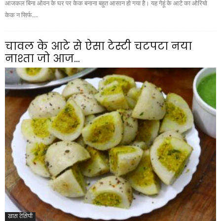
आजकल बिना ओवन के घर पर केक बनाना बहुत आसान हो गया है। यह गेहूं के आटे का ओरियो
केक न सिर्फ...
चावल के आटे से ऐसा टेस्टी चटपटा नया
नाश्ता जो आज...
खास रेसिपी