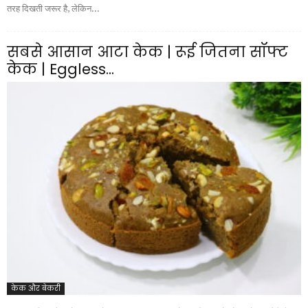
तरह दिखती जरूर है, लेकिन...
सबसे आसान आटा केक | रूई जितना सॉफ्ट
केक | Eggless...
केक और बेकरी