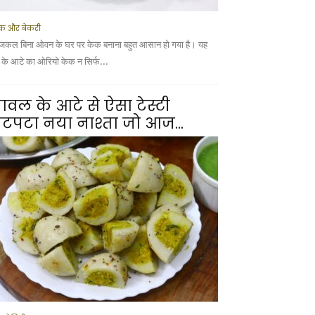
क और बेकरी
कल बिना ओवन के घर पर केक बनाना बहुत आसान हो गया है। यह
ूं के आटे का ओरियो केक न सिर्फ...
ावल के आटे से ऐसा टेस्टी
टपटा नया नाश्ता जो आज...