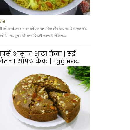
े में
भी की तहरी उत्तर भारत की एक पारंपरिक और बेहद स्वादिष्ट एक-पॉट
सिपी है। यह पुलाव की तरह दिखती जरूर है, लेकिन...
बसे आसान आटा केक | रूई
ितना सॉफ्ट केक | Eggless...