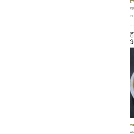
खा
चा
स्व
ह
आ
नाश
चा