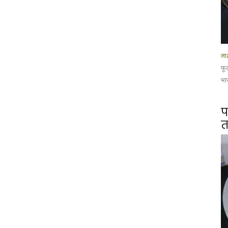
नाश
फू
भार
प
त