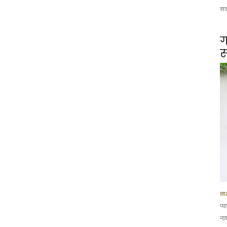
सरस
ग
स
नाश
प्
ना