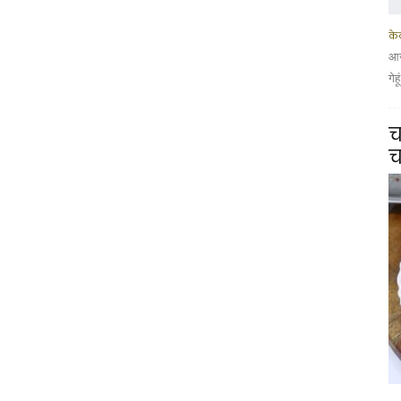
के
आज
गेह
च
च