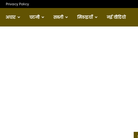
Privacy Policy
अचार
चटनी
सब्ज़ी
मिठाइयाँ
नई वीडियो