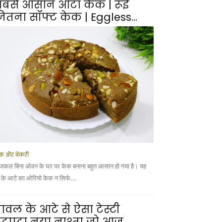
बसे आसान आटा केक | रूई
ितना सॉफ्ट केक | Eggless...
क और बेकरी
कल बिना ओवन के घर पर केक बनाना बहुत आसान हो गया है। यह
ूं के आटे का ओरियो केक न सिर्फ...
ावल के आटे से ऐसा टेस्टी
टपटा नया नाश्ता जो आज...