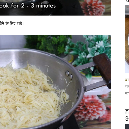
ोने के लिए रखें।
खा
चा
स्व
ह
आ