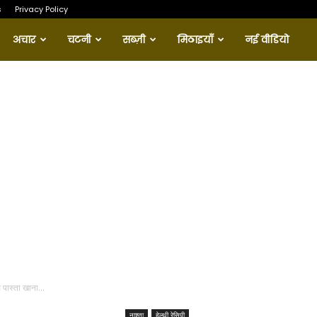
s
Privacy Policy
अचार
चटनी
सब्ज़ी
मिठाइयाँ
नई वीडियो
स पास्ता खाना...
नाश्ता
हेल्थी रेसिपी