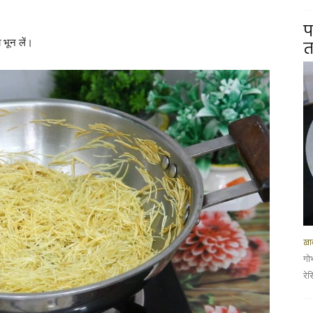
प
 भून लें।
त
खान
गो
रे