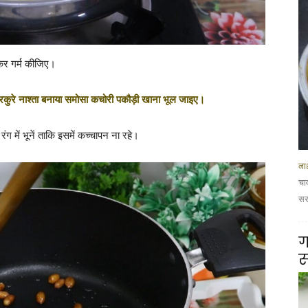
लकर गर्म कीजिए।
ुरकुरे नाश्ता बनाया समोसा कचोरी पकौड़ी खाना भूल जाइए।
ंग में भूनें ताकि इसमें कच्चापन ना रहे।
नाश
चा
सरस
ग
स