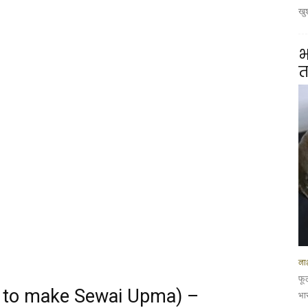
खु
भ
त
नाश
फू
How to make Sewai Upma) –
भार