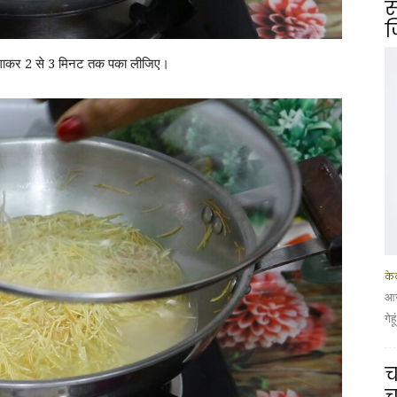
स
ज
न लगाकर 2 से 3 मिनट तक पका लीजिए।
के
आज
गेह
च
च