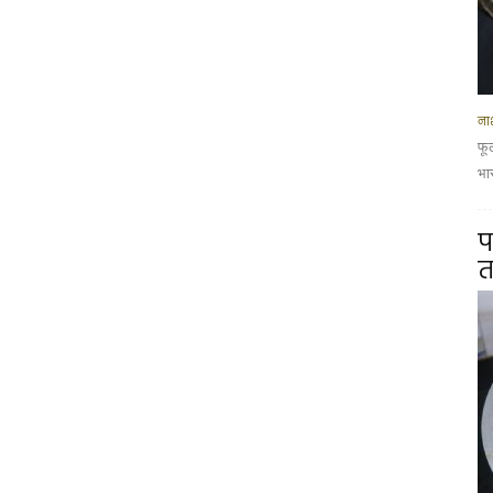
नाश
फू
भार
प
त