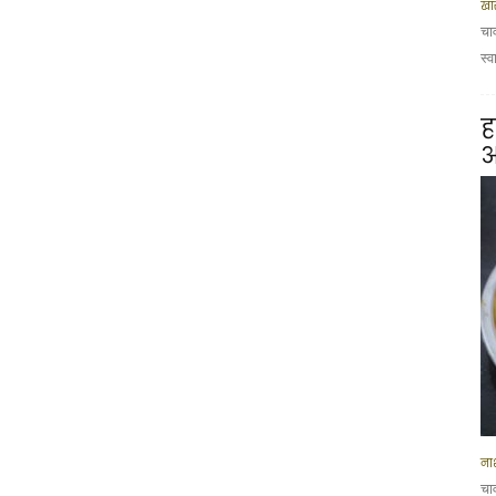
खा
चा
स्व
ह
आ
नाश
चा