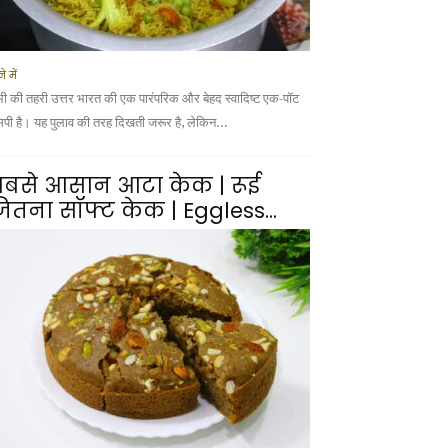
े में
भी की तहरी उत्तर भारत की एक पारंपरिक और बेहद स्वादिष्ट एक-पॉट
सिपी है। यह पुलाव की तरह दिखती जरूर है, लेकिन...
बसे आसान आटा केक | रूई
ितना सॉफ्ट केक | Eggless...