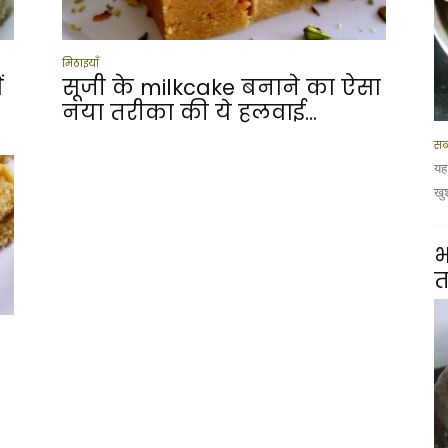
मिठाइयाँ
ं
सूजी के milkcake बनाने का ऐसा
नया तरीका की ये हलवाई...
सब
यह
खु
भ
त