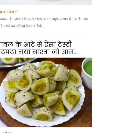
क और बेकरी
कल बिना ओवन के घर पर केक बनाना बहुत आसान हो गया है। यह
ूं के आटे का ओरियो केक न सिर्फ...
ावल के आटे से ऐसा टेस्टी
टपटा नया नाश्ता जो आज...