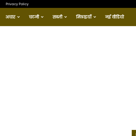
Privacy Policy
अचार
चटनी
सब्ज़ी
मिठाइयाँ
नई वीडियो