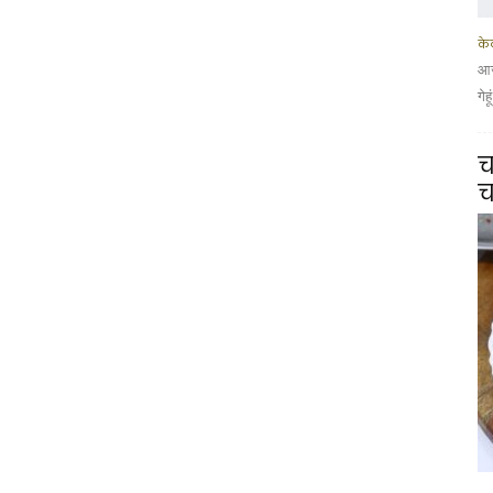
के
आज
गेह
च
च