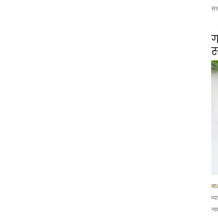
सरस
ग
स
नाश
प्
ना