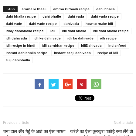
TAGS
amma ki thaali
amma ki thaali recipe
dahi bhalla
dahi bhalla recipe
dahi bhalle
dahi vada
dahi vada recipe
dahi vade
dahi vade recipe
dahivada
how to make idli
idaly dahibhalla recipe
Idli
idli dahi bhalla
idli dahi bhalla recipe
idli dahivada
idli ke dahi vade
idli ke dahivade
idli recipe
idli recipe in hindi
idli sambhar recipe
IdliDahivada
Indianfood
instant dahibhalla recipe
instant sooji dahivada
recipe of idli
suji dahibhalla
Previous article
Next article
चना दाल और गेहूं के आटे का ऐसा नाश्ता
करेले का ऐसा कुरकुरा पकोड़े बना लेंगे तो