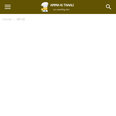
Home
दही वड़े