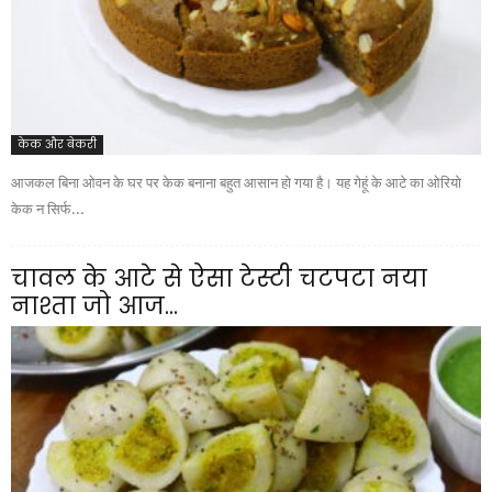
केक और बेकरी
आजकल बिना ओवन के घर पर केक बनाना बहुत आसान हो गया है। यह गेहूं के आटे का ओरियो
केक न सिर्फ...
चावल के आटे से ऐसा टेस्टी चटपटा नया
नाश्ता जो आज...