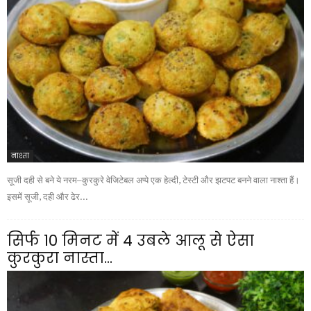
नाश्ता
सूजी दही से बने ये नरम–कुरकुरे वेजिटेबल अप्पे एक हेल्दी, टेस्टी और झटपट बनने वाला नाश्ता हैं।
इसमें सूजी, दही और ढेर...
सिर्फ 10 मिनट में 4 उबले आलू से ऐसा
कुरकुरा नास्ता...