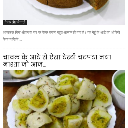
केक और बेकरी
आजकल बिना ओवन के घर पर केक बनाना बहुत आसान हो गया है। यह गेहूं के आटे का ओरियो
केक न सिर्फ...
चावल के आटे से ऐसा टेस्टी चटपटा नया
नाश्ता जो आज...