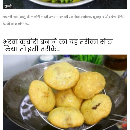
सब्ज़ी
यह हरी मटर आलू की सलोनी सब्ज़ी उत्तर भारत की एक बेहद स्वादिष्ट, खुशबूदार और देसी रेसिपी
है, जो खास तौर पर...
भरवा कचोरी बनाने का यह तरीका सीख
लिया तो इसी तरीके...