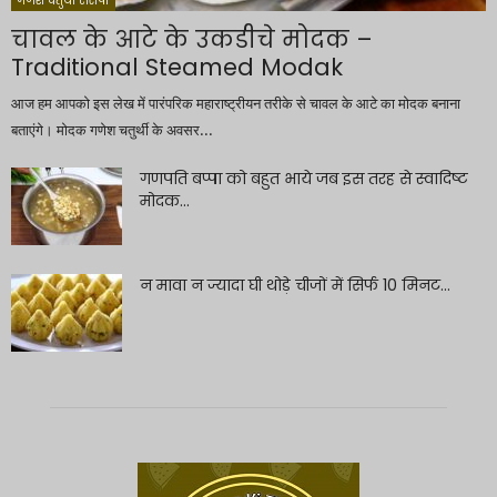
गणेश चतुर्थी रेसिपी
चावल के आटे के उकडीचे मोदक –
Traditional Steamed Modak
आज हम आपको इस लेख में पारंपरिक महाराष्ट्रीयन तरीके से चावल के आटे का मोदक बनाना
बताएंगे। मोदक गणेश चतुर्थी के अवसर...
गणपति बप्पा को बहुत भाये जब इस तरह से स्वादिष्ट
मोदक...
न मावा न ज्यादा घी थोड़े चीजों में सिर्फ 10 मिनट...