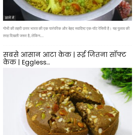
खाने में
गोभी की तहरी उत्तर भारत की एक पारंपरिक और बेहद स्वादिष्ट एक-पॉट रेसिपी है। यह पुलाव की
तरह दिखती जरूर है, लेकिन...
सबसे आसान आटा केक | रूई जितना सॉफ्ट
केक | Eggless...