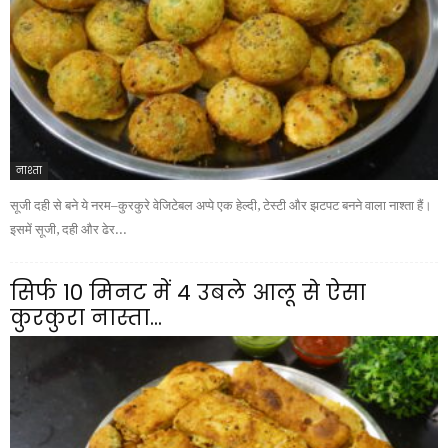
नाश्ता
सूजी दही से बने ये नरम–कुरकुरे वेजिटेबल अप्पे एक हेल्दी, टेस्टी और झटपट बनने वाला नाश्ता हैं।
इसमें सूजी, दही और ढेर...
सिर्फ 10 मिनट में 4 उबले आलू से ऐसा
कुरकुरा नास्ता...