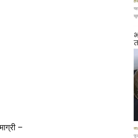
सब
यह
खु
भ
त
ाग्री –
नाश
फू