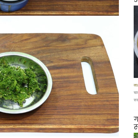
नाश
चा
सरस
ग
स