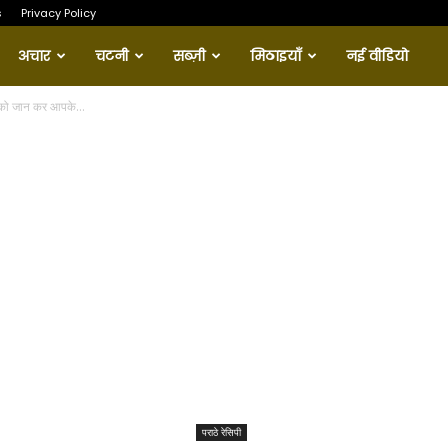
s
Privacy Policy
अचार
चटनी
सब्ज़ी
मिठाइयाँ
नई वीडियो
 को जान कर आपके...
पराठे रेसिपी