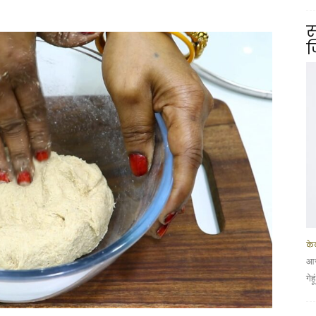
स
ज
के
आज
गेह