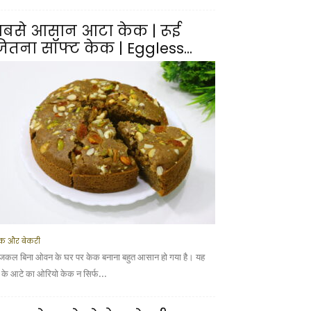
बसे आसान आटा केक | रूई
ितना सॉफ्ट केक | Eggless...
क और बेकरी
कल बिना ओवन के घर पर केक बनाना बहुत आसान हो गया है। यह
ूं के आटे का ओरियो केक न सिर्फ...