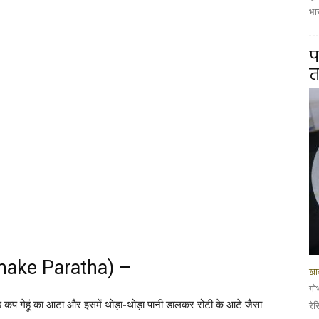
भार
प
त
o make Paratha) –
खान
गो
ेढ़ कप गेहूं का आटा और इसमें थोड़ा-थोड़ा पानी डालकर रोटी के आटे जैसा
रे