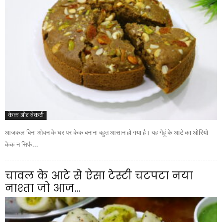
केक और बेकरी
आजकल बिना ओवन के घर पर केक बनाना बहुत आसान हो गया है। यह गेहूं के आटे का ओरियो
केक न सिर्फ...
चावल के आटे से ऐसा टेस्टी चटपटा नया
नाश्ता जो आज...