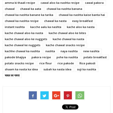
amma ki thaali recipe
cawal aloo ka nashta recipe
cawal pakora
chawal
chawal ka aata
chawal ka nashta banana
chawal ka nashta banane ka tarika
chawal ka nashta kaise banta hai
chawal ka nashta recipe
chawal ka nasta
easy breakfast
instant nashta
kacche aalu ka nashta
kache aloo ka nasta
kache chawal aloo ka nasta
kache chawal aloo ke bites
kache chawal aloo ke nuggets
kache chawal ka nasta
kache chawal ke nuggets
kache chawal snacks recipe
kachhe chawal ka nashta
nashta
naya nashta
new nashta
pakode bhajiya
pakora recipe
pohe ka nashta
potato breakfast
potato snacks recipe
rice flour
rice pakode
Rice pakodi
shaam ka nasta ka idea
subah ka nasta idea
suji ka nashta
चावल का नाश्ता