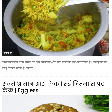
खाने में
गोभी की तहरी उत्तर भारत की एक पारंपरिक और बेहद स्वादिष्ट एक-पॉट रेसिपी है। यह पुलाव की
तरह दिखती जरूर है, लेकिन...
सबसे आसान आटा केक | रूई जितना सॉफ्ट
केक | Eggless...