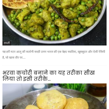
सब्ज़ी
यह हरी मटर आलू की सलोनी सब्ज़ी उत्तर भारत की एक बेहद स्वादिष्ट, खुशबूदार और देसी रेसिपी
है, जो खास तौर पर...
भरवा कचोरी बनाने का यह तरीका सीख
लिया तो इसी तरीके...