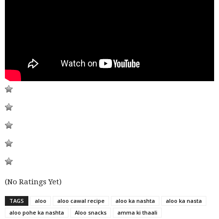
(No Ratings Yet)
TAGS
aloo
aloo cawal recipe
aloo ka nashta
aloo ka nasta
aloo pohe ka nashta
Aloo snacks
amma ki thaali