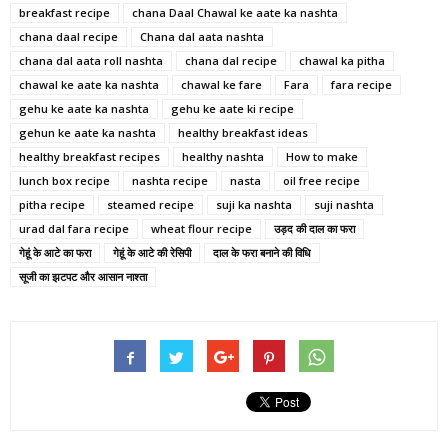
breakfast recipe
chana Daal Chawal ke aate ka nashta
chana daal recipe
Chana dal aata nashta
chana dal aata roll nashta
chana dal recipe
chawal ka pitha
chawal ke aate ka nashta
chawal ke fare
Fara
fara recipe
gehu ke aate ka nashta
gehu ke aate ki recipe
gehun ke aate ka nashta
healthy breakfast ideas
healthy breakfast recipes
healthy nashta
How to make
lunch box recipe
nashta recipe
nasta
oil free recipe
pitha recipe
steamed recipe
suji ka nashta
suji nashta
urad dal fara recipe
wheat flour recipe
उड़द की दाल का फरा
गेहूं के आटे का फरा
गेहूं के आटे की रेसिपी
दाल के फरा बनाने की विधि
सूजी का झटपट और आसान नाश्ता