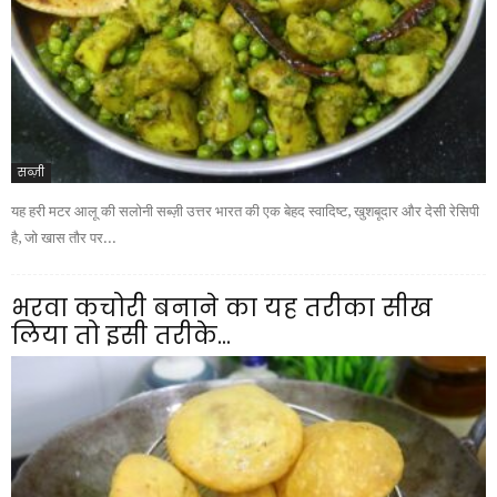
सब्ज़ी
यह हरी मटर आलू की सलोनी सब्ज़ी उत्तर भारत की एक बेहद स्वादिष्ट, खुशबूदार और देसी रेसिपी
है, जो खास तौर पर...
भरवा कचोरी बनाने का यह तरीका सीख
लिया तो इसी तरीके...