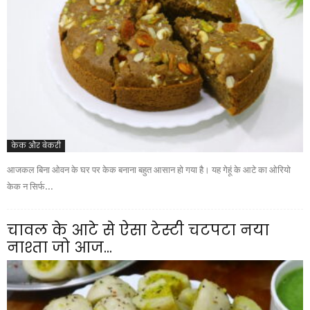
केक और बेकरी
आजकल बिना ओवन के घर पर केक बनाना बहुत आसान हो गया है। यह गेहूं के आटे का ओरियो
केक न सिर्फ...
चावल के आटे से ऐसा टेस्टी चटपटा नया
नाश्ता जो आज...