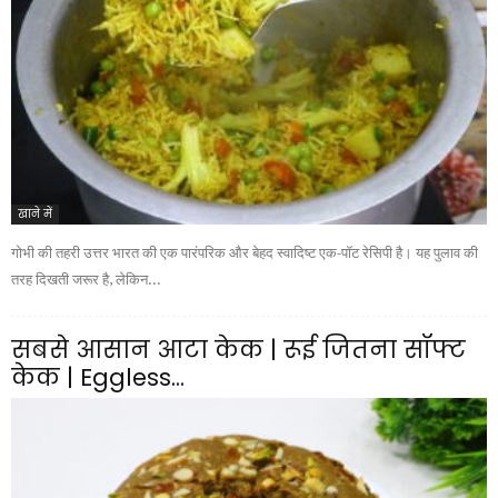
खाने में
गोभी की तहरी उत्तर भारत की एक पारंपरिक और बेहद स्वादिष्ट एक-पॉट रेसिपी है। यह पुलाव की
तरह दिखती जरूर है, लेकिन...
सबसे आसान आटा केक | रूई जितना सॉफ्ट
केक | Eggless...