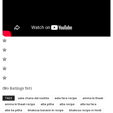
(No Ratings Yet)
TAGS
aata chana dal nashta
aata fara recipe
amma ki thaali
amma ki thaali recipe
atta pitha
atta recipe
atte ka fara
atte ka pitha
bhakosa banane ki recipe
bhakosa recipe in hindi