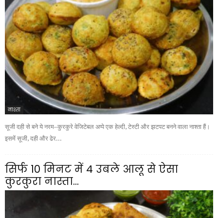
नाश्ता
सूजी दही से बने ये नरम–कुरकुरे वेजिटेबल अप्पे एक हेल्दी, टेस्टी और झटपट बनने वाला नाश्ता हैं।
इसमें सूजी, दही और ढेर...
सिर्फ 10 मिनट में 4 उबले आलू से ऐसा
कुरकुरा नास्ता...