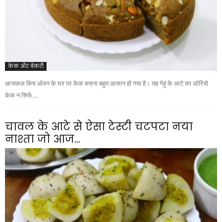
केक और बेकरी
आजकल बिना ओवन के घर पर केक बनाना बहुत आसान हो गया है। यह गेहूं के आटे का ओरियो
केक न सिर्फ...
चावल के आटे से ऐसा टेस्टी चटपटा नया
नाश्ता जो आज...