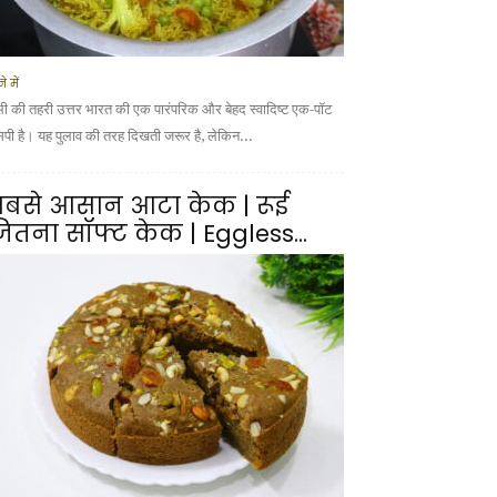
े में
भी की तहरी उत्तर भारत की एक पारंपरिक और बेहद स्वादिष्ट एक-पॉट
सिपी है। यह पुलाव की तरह दिखती जरूर है, लेकिन...
बसे आसान आटा केक | रूई
ितना सॉफ्ट केक | Eggless...