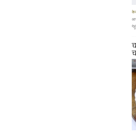
के
आज
गेह
च
च