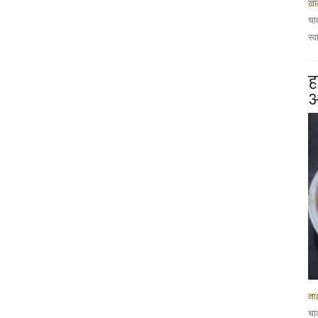
खा
चा
स्व
ह
आ
नाश
चा