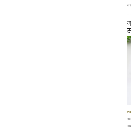
सरस
ग
स
नाश
प्
ना