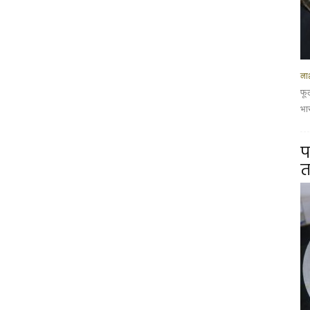
नाश
फू
भार
प
त