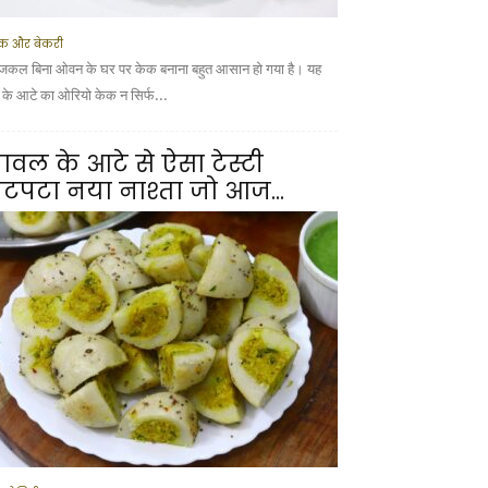
क और बेकरी
कल बिना ओवन के घर पर केक बनाना बहुत आसान हो गया है। यह
ूं के आटे का ओरियो केक न सिर्फ...
ावल के आटे से ऐसा टेस्टी
टपटा नया नाश्ता जो आज...