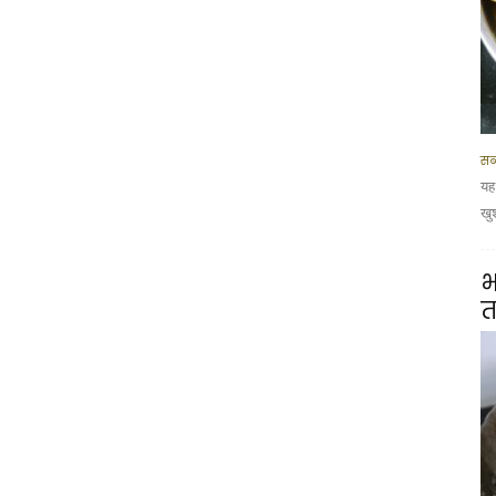
सब
यह
खु
भ
त