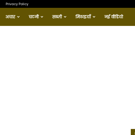
Privacy Policy
अचार
चटनी
सब्ज़ी
मिठाइयाँ
नई वीडियो