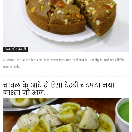
केक और बेकरी
आजकल बिना ओवन के घर पर केक बनाना बहुत आसान हो गया है। यह गेहूं के आटे का ओरियो
केक न सिर्फ...
चावल के आटे से ऐसा टेस्टी चटपटा नया
नाश्ता जो आज...