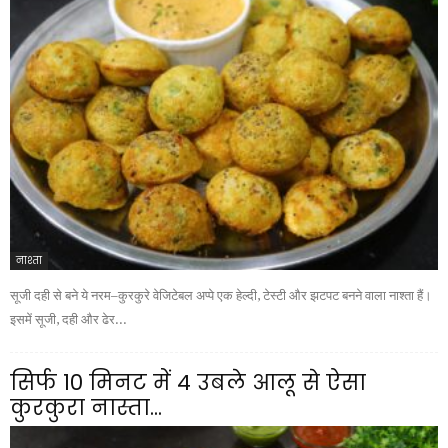
नाश्ता
सूजी दही से बने ये नरम–कुरकुरे वेजिटेबल अप्पे एक हेल्दी, टेस्टी और झटपट बनने वाला नाश्ता हैं।
इसमें सूजी, दही और ढेर...
सिर्फ 10 मिनट में 4 उबले आलू से ऐसा
कुरकुरा नास्ता...