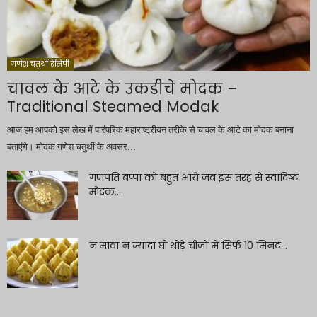
गणेश चतुर्थी रेसिपी
चावल के आटे के उकडीचे मोदक –
Traditional Steamed Modak
आज हम आपको इस लेख में पारंपरिक महाराष्ट्रीयन तरीके से चावल के आटे का मोदक बनाना
बताएंगे। मोदक गणेश चतुर्थी के अवसर...
गणपति बप्पा को बहुत भाये जब इस तरह से स्वादिष्ट
मोदक...
न मावा न ज्यादा घी थोड़े चीजों में सिर्फ 10 मिनट...