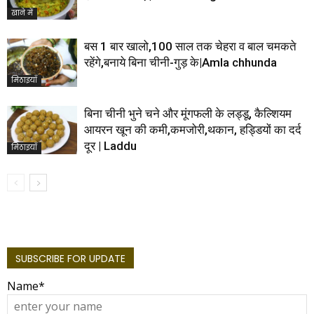
खाने में
बस 1 बार खालो,100 साल तक चेहरा व बाल चमकते
रहेंगे,बनाये बिना चीनी-गुड़ के|Amla chhunda
मिठाइयाँ
बिना चीनी भुने चने और मूंगफली के लड्डू, कैल्शियम
आयरन खून की कमी,कमजोरी,थकान, हड्डियों का दर्द
दूर | Laddu
मिठाइयाँ
SUBSCRIBE FOR UPDATE
Name*