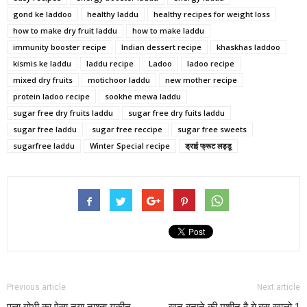
gond ke laddoo
healthy laddu
healthy recipes for weight loss
how to make dry fruit laddu
how to make laddu
immunity booster recipe
Indian dessert recipe
khaskhas laddoo
kismis ke laddu
laddu recipe
Ladoo
ladoo recipe
mixed dry fruits
motichoor laddu
new mother recipe
protein ladoo recipe
sookhe mewa laddu
sugar free dry fruits laddu
sugar free dry fuits laddu
sugar free laddu
sugar free reccipe
sugar free sweets
sugarfree laddu
Winter Special recipe
ड्राई फ्रूट लड्डू
Previous article
Next article