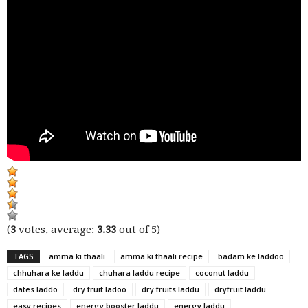
(
3
votes, average:
3.33
out of 5)
TAGS
amma ki thaali
amma ki thaali recipe
badam ke laddoo
chhuhara ke laddu
chuhara laddu recipe
coconut laddu
dates laddo
dry fruit ladoo
dry fruits laddu
dryfruit laddu
easy recipes
energy booster laddu
energy laddu