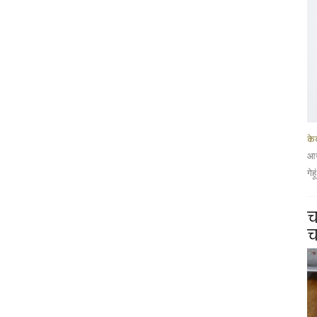
के
आज
गेह
च
च