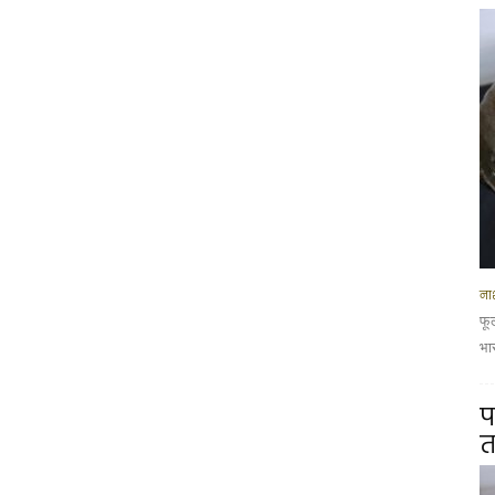
नाश
फू
भार
प
त