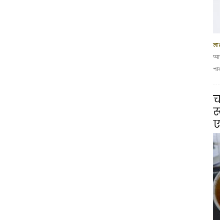
नाश
प्
ना
च
स
ए