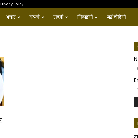
Privacy Policy
अचार
चटनी
सब्ज़ी
मिठाइयाँ
नई वीडियो
u
N
E
र
य