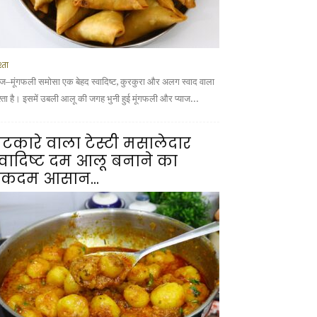
्ता
याज–मूंगफली समोसा एक बेहद स्वादिष्ट, कुरकुरा और अलग स्वाद वाला
श्ता है। इसमें उबली आलू की जगह भुनी हुई मूंगफली और प्याज...
टकारे वाला टेस्टी मसालेदार
्वादिष्ट दम आलू बनाने का
कदम आसान...