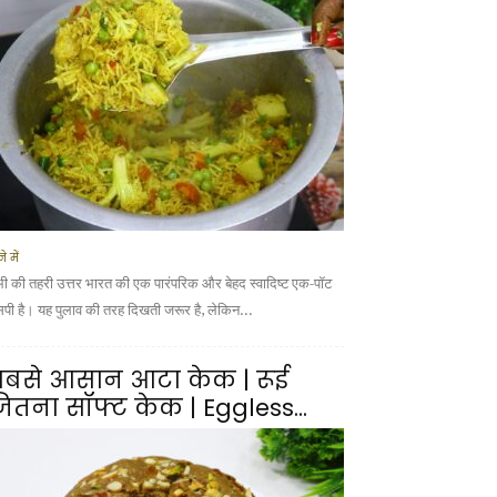
े में
भी की तहरी उत्तर भारत की एक पारंपरिक और बेहद स्वादिष्ट एक-पॉट
सिपी है। यह पुलाव की तरह दिखती जरूर है, लेकिन...
बसे आसान आटा केक | रूई
ितना सॉफ्ट केक | Eggless...