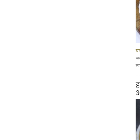
खा
चा
स्व
ह
आ