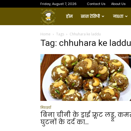
Friday, August 7, 2026
Contact Us
About Us
Amma
होम
खास रेसिपी
नाश्ता
Ki
Home
Tags
Chhuhara ke laddu
Tag: chhuhara ke ladd
Thaali
मिठाइयाँ
बिना चीनी के ड्राई फ़्रूट लड्डू, कम
घुटनों के दर्द का...