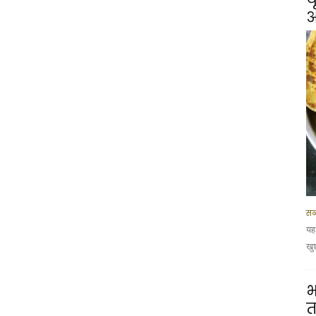
आ
सब
यह
खु
भ
त