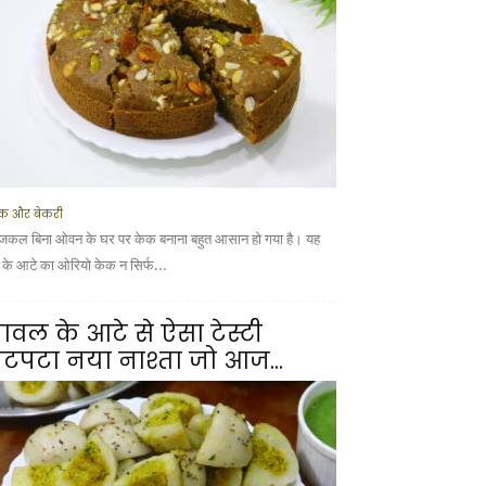
क और बेकरी
कल बिना ओवन के घर पर केक बनाना बहुत आसान हो गया है। यह
ूं के आटे का ओरियो केक न सिर्फ...
ावल के आटे से ऐसा टेस्टी
टपटा नया नाश्ता जो आज...