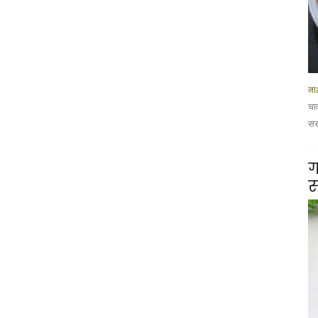
नाश
चा
सरस
ग
स