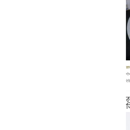
खान
गो
रे
स
ज