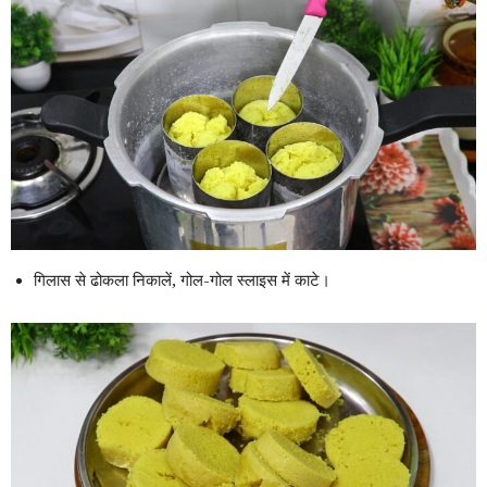
गिलास से ढोकला निकालें, गोल-गोल स्लाइस में काटे।