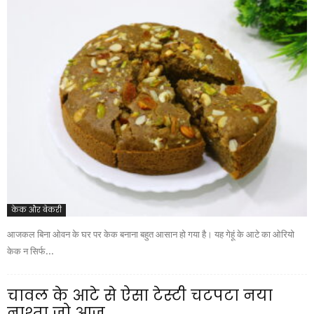
केक और बेकरी
आजकल बिना ओवन के घर पर केक बनाना बहुत आसान हो गया है। यह गेहूं के आटे का ओरियो
केक न सिर्फ...
चावल के आटे से ऐसा टेस्टी चटपटा नया
नाश्ता जो आज...