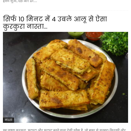
इसमें सूजी, दही और ढेर...
सिर्फ 10 मिनट में 4 उबले आलू से ऐसा
कुरकुरा नास्ता...
नाश्ता
यह नाश्ता कुरकुरा, चटपटा और झटपट बनने वाला देसी स्नैक है, जो बाहर से सुनहरा-क्रिस्पी और