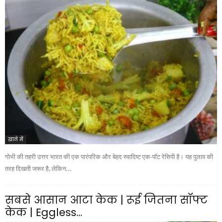
खाने में
गोभी की तहरी उत्तर भारत की एक पारंपरिक और बेहद स्वादिष्ट एक-पॉट रेसिपी है। यह पुलाव की
तरह दिखती जरूर है, लेकिन...
सबसे आसान आटा केक | रूई जितना सॉफ्ट
केक | Eggless...