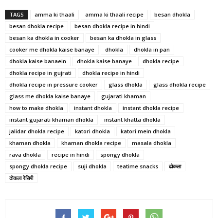
TAGS
amma ki thaali
amma ki thaali recipe
besan dhokla
besan dhokla recipe
besan dhokla recipe in hindi
besan ka dhokla in cooker
besan ka dhokla in glass
cooker me dhokla kaise banaye
dhokla
dhokla in pan
dhokla kaise banaein
dhokla kaise banaye
dhokla recipe
dhokla recipe in gujrati
dhokla recipe in hindi
dhokla recipe in pressure cooker
glass dhokla
glass dhokla recipe
glass me dhokla kaise banaye
gujarati khaman
how to make dhokla
instant dhokla
instant dhokla recipe
instant gujarati khaman dhokla
instant khatta dhokla
jalidar dhokla recipe
katori dhokla
katori mein dhokla
khaman dhokla
khaman dhokla recipe
masala dhokla
rava dhokla
recipe in hindi
spongy dhokla
spongy dhokla recipe
suji dhokla
teatime snacks
ढोकला
ढोकला रेसिपी