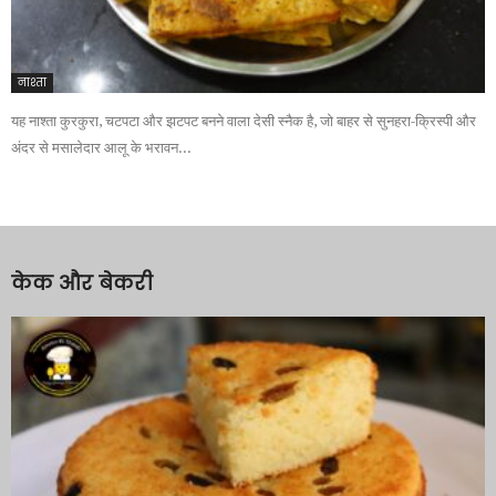
नाश्ता
यह नाश्ता कुरकुरा, चटपटा और झटपट बनने वाला देसी स्नैक है, जो बाहर से सुनहरा-क्रिस्पी और
अंदर से मसालेदार आलू के भरावन...
केक और बेकरी