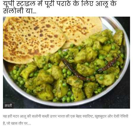
यूपी स्टाइल में पूरी पराठे के लिए आलू के
सलोनी या...
सब्ज़ी
यह हरी मटर आलू की सलोनी सब्ज़ी उत्तर भारत की एक बेहद स्वादिष्ट, खुशबूदार और देसी रेसिपी
है, जो खास तौर पर...