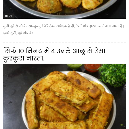
नाश्ता
सूजी दही से बने ये नरम–कुरकुरे वेजिटेबल अप्पे एक हेल्दी, टेस्टी और झटपट बनने वाला नाश्ता हैं।
इसमें सूजी, दही और ढेर...
सिर्फ 10 मिनट में 4 उबले आलू से ऐसा
कुरकुरा नास्ता...