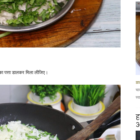
 का पत्ता डालकर मिला लीजिए।
खा
चा
स्व
ह
आ