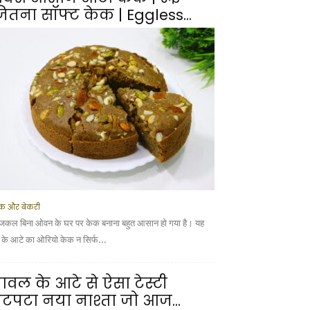
ितना सॉफ्ट केक | Eggless...
क और बेकरी
कल बिना ओवन के घर पर केक बनाना बहुत आसान हो गया है। यह
ूं के आटे का ओरियो केक न सिर्फ...
ावल के आटे से ऐसा टेस्टी
टपटा नया नाश्ता जो आज...