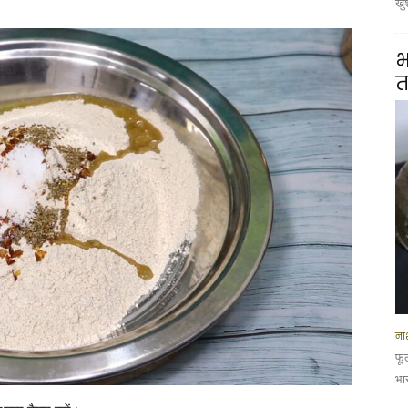
खु
भ
त
नाश
फू
भार