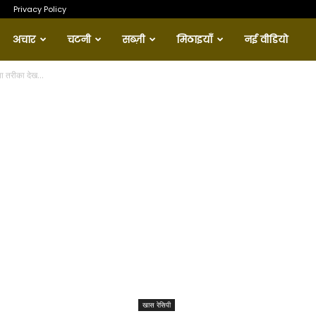
Privacy Policy
अचार
चटनी
सब्ज़ी
मिठाइयाँ
नई वीडियो
या तरीका देख...
खास रेसिपी