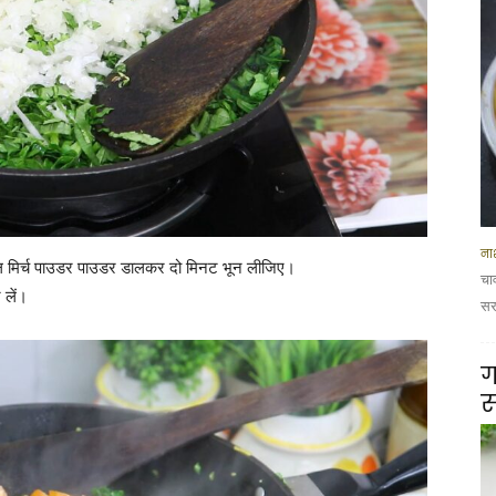
नाश
ल मिर्च पाउडर पाउडर डालकर दो मिनट भून लीजिए।
चा
 लें।
सरस
ग
स