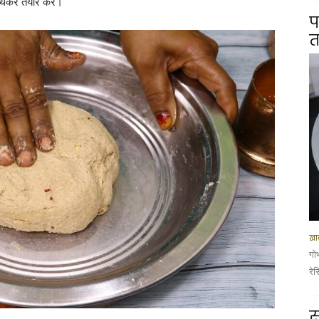
ुथकर तैयार करें।
प
त
खान
गो
रे
स