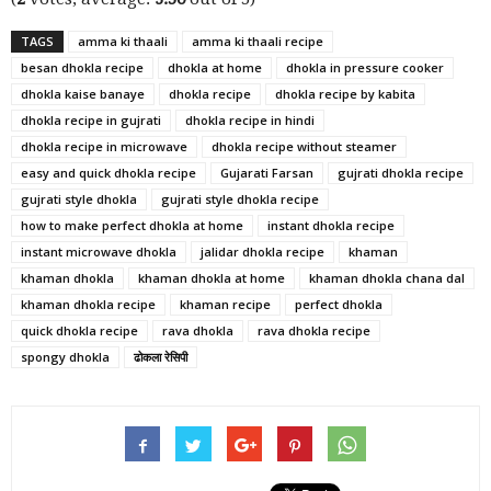
TAGS
amma ki thaali
amma ki thaali recipe
besan dhokla recipe
dhokla at home
dhokla in pressure cooker
dhokla kaise banaye
dhokla recipe
dhokla recipe by kabita
dhokla recipe in gujrati
dhokla recipe in hindi
dhokla recipe in microwave
dhokla recipe without steamer
easy and quick dhokla recipe
Gujarati Farsan
gujrati dhokla recipe
gujrati style dhokla
gujrati style dhokla recipe
how to make perfect dhokla at home
instant dhokla recipe
instant microwave dhokla
jalidar dhokla recipe
khaman
khaman dhokla
khaman dhokla at home
khaman dhokla chana dal
khaman dhokla recipe
khaman recipe
perfect dhokla
quick dhokla recipe
rava dhokla
rava dhokla recipe
spongy dhokla
ढोकला रेसिपी