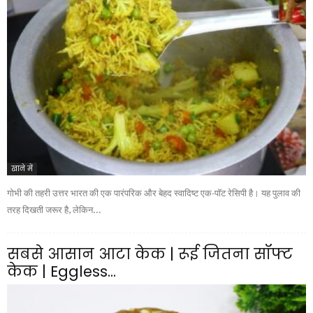
खाने में
गोभी की तहरी उत्तर भारत की एक पारंपरिक और बेहद स्वादिष्ट एक-पॉट रेसिपी है। यह पुलाव की
तरह दिखती जरूर है, लेकिन...
सबसे आसान आटा केक | रूई जितना सॉफ्ट
केक | Eggless...