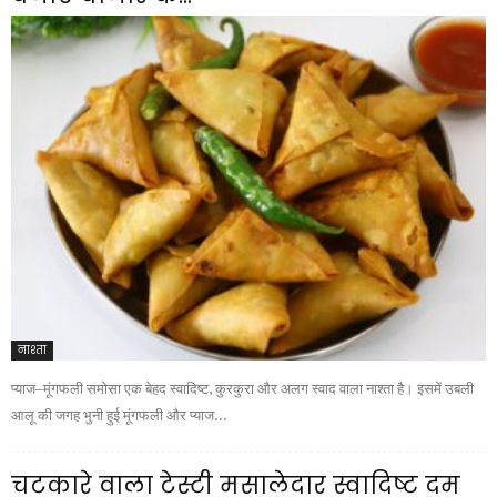
नाश्ता
प्याज–मूंगफली समोसा एक बेहद स्वादिष्ट, कुरकुरा और अलग स्वाद वाला नाश्ता है। इसमें उबली
आलू की जगह भुनी हुई मूंगफली और प्याज...
चटकारे वाला टेस्टी मसालेदार स्वादिष्ट दम