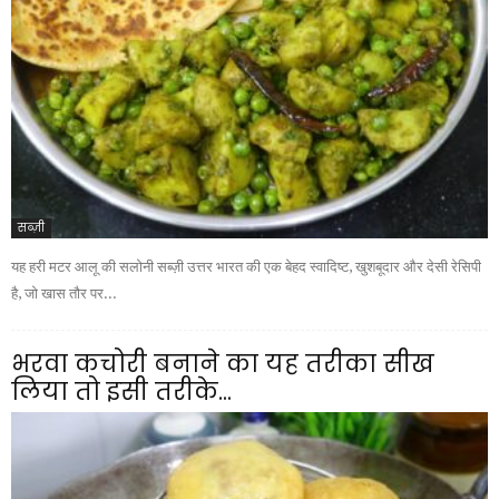
सब्ज़ी
यह हरी मटर आलू की सलोनी सब्ज़ी उत्तर भारत की एक बेहद स्वादिष्ट, खुशबूदार और देसी रेसिपी
है, जो खास तौर पर...
भरवा कचोरी बनाने का यह तरीका सीख
लिया तो इसी तरीके...