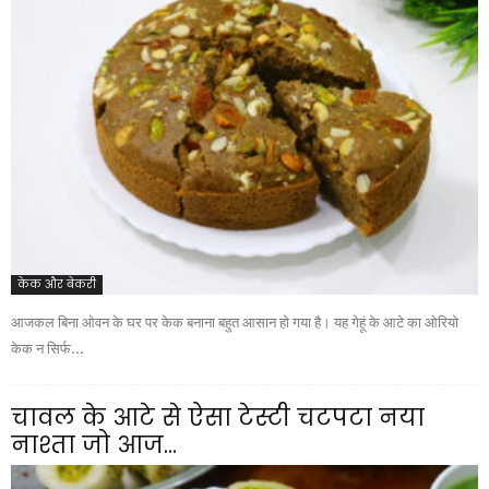
केक और बेकरी
आजकल बिना ओवन के घर पर केक बनाना बहुत आसान हो गया है। यह गेहूं के आटे का ओरियो
केक न सिर्फ...
चावल के आटे से ऐसा टेस्टी चटपटा नया
नाश्ता जो आज...