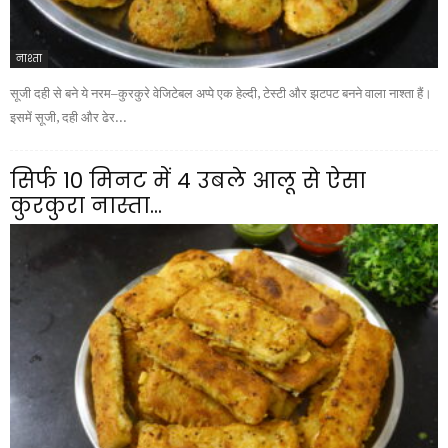
नाश्ता
सूजी दही से बने ये नरम–कुरकुरे वेजिटेबल अप्पे एक हेल्दी, टेस्टी और झटपट बनने वाला नाश्ता हैं।
इसमें सूजी, दही और ढेर...
सिर्फ 10 मिनट में 4 उबले आलू से ऐसा
कुरकुरा नास्ता...