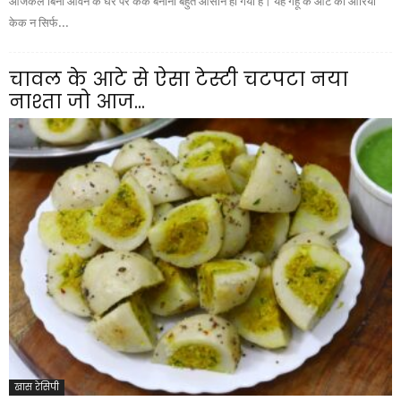
आजकल बिना ओवन के घर पर केक बनाना बहुत आसान हो गया है। यह गेहूं के आटे का ओरियो
केक न सिर्फ...
चावल के आटे से ऐसा टेस्टी चटपटा नया
नाश्ता जो आज...
खास रेसिपी