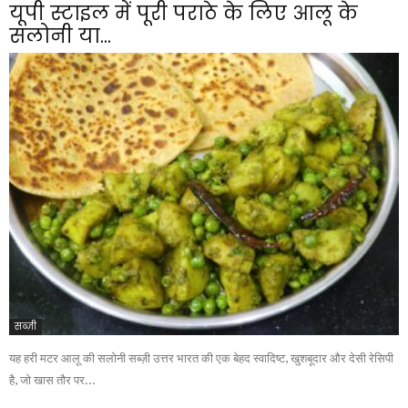
यूपी स्टाइल में पूरी पराठे के लिए आलू के
सलोनी या...
सब्ज़ी
यह हरी मटर आलू की सलोनी सब्ज़ी उत्तर भारत की एक बेहद स्वादिष्ट, खुशबूदार और देसी रेसिपी
है, जो खास तौर पर...