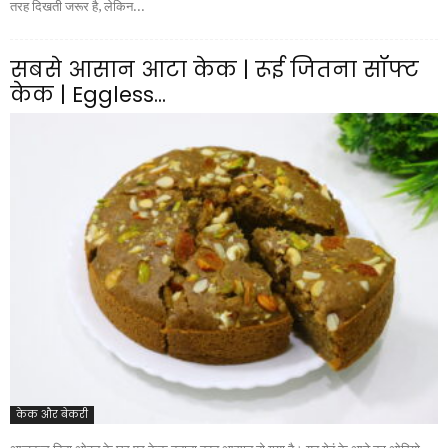
तरह दिखती जरूर है, लेकिन...
सबसे आसान आटा केक | रूई जितना सॉफ्ट
केक | Eggless...
केक और बेकरी