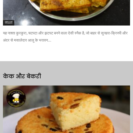
नाश्ता
यह नाश्ता कुरकुरा, चटपटा और झटपट बनने वाला देसी स्नैक है, जो बाहर से सुनहरा-क्रिस्पी और
अंदर से मसालेदार आलू के भरावन...
केक और बेकरी