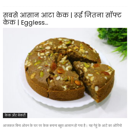
सबसे आसान आटा केक | रूई जितना सॉफ्ट
केक | Eggless...
केक और बेकरी
आजकल बिना ओवन के घर पर केक बनाना बहुत आसान हो गया है। यह गेहूं के आटे का ओरियो