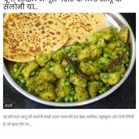
सलोनी या...
सब्ज़ी
यह हरी मटर आलू की सलोनी सब्ज़ी उत्तर भारत की एक बेहद स्वादिष्ट, खुशबूदार और देसी रेसिपी
है, जो खास तौर पर...