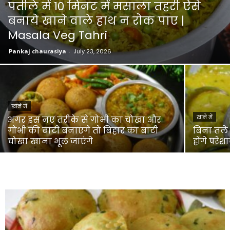
पतीले में 10 मिनट में मसाला तहरी ऐसे
बनाये खाने वाले हाथ न रोक पाए |
Masala Veg Tahri
Pankaj chaurasiya
-
July 23, 2026
खाने में
खाने में
अगर इस नए तरीके से गोभी का चोखा और
गोभी की बाटी बनाएंगे तो बिहार का बाटी
बिना तले 
चोखा खाना भूल जाएंगे
होंगे परे