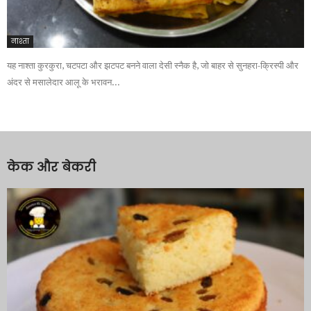
नाश्ता
यह नाश्ता कुरकुरा, चटपटा और झटपट बनने वाला देसी स्नैक है, जो बाहर से सुनहरा-क्रिस्पी और
अंदर से मसालेदार आलू के भरावन...
केक और बेकरी