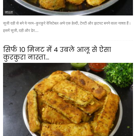
नाश्ता
सूजी दही से बने ये नरम–कुरकुरे वेजिटेबल अप्पे एक हेल्दी, टेस्टी और झटपट बनने वाला नाश्ता हैं।
इसमें सूजी, दही और ढेर...
सिर्फ 10 मिनट में 4 उबले आलू से ऐसा
कुरकुरा नास्ता...