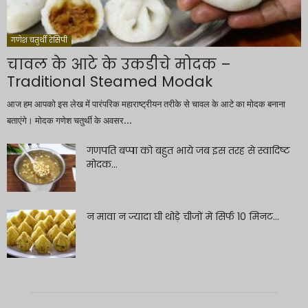
गणेश चतुर्थी रेसिपी
चावल के आटे के उकडीचे मोदक –
Traditional Steamed Modak
आज हम आपको इस लेख में पारंपरिक महाराष्ट्रीयन तरीके से चावल के आटे का मोदक बनाना
बताएंगे। मोदक गणेश चतुर्थी के अवसर...
गणपति बप्पा को बहुत भाये जब इस तरह से स्वादिष्ट
मोदक...
न मावा न ज्यादा घी थोड़े चीजों में सिर्फ 10 मिनट...