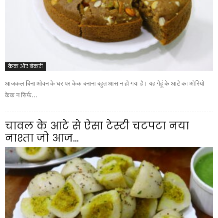
केक और बेकरी
आजकल बिना ओवन के घर पर केक बनाना बहुत आसान हो गया है। यह गेहूं के आटे का ओरियो
केक न सिर्फ...
चावल के आटे से ऐसा टेस्टी चटपटा नया
नाश्ता जो आज...