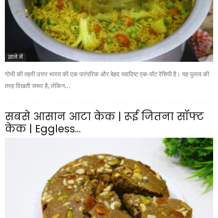
खाने में
गोभी की तहरी उत्तर भारत की एक पारंपरिक और बेहद स्वादिष्ट एक-पॉट रेसिपी है। यह पुलाव की
तरह दिखती जरूर है, लेकिन...
सबसे आसान आटा केक | रूई जितना सॉफ्ट
केक | Eggless...