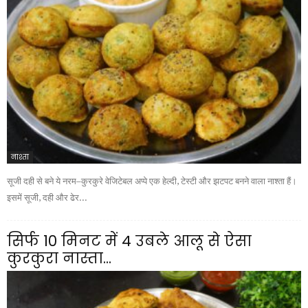
नाश्ता
सूजी दही से बने ये नरम–कुरकुरे वेजिटेबल अप्पे एक हेल्दी, टेस्टी और झटपट बनने वाला नाश्ता हैं।
इसमें सूजी, दही और ढेर...
सिर्फ 10 मिनट में 4 उबले आलू से ऐसा
कुरकुरा नास्ता...