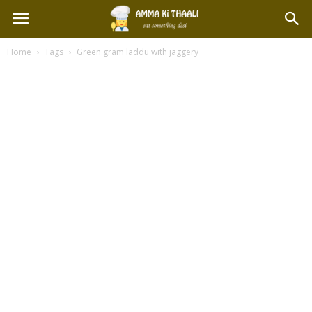
Home
Tags
Green gram laddu with jaggery