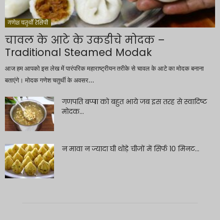
गणेश चतुर्थी रेसिपी
चावल के आटे के उकडीचे मोदक –
Traditional Steamed Modak
आज हम आपको इस लेख में पारंपरिक महाराष्ट्रीयन तरीके से चावल के आटे का मोदक बनाना
बताएंगे। मोदक गणेश चतुर्थी के अवसर...
गणपति बप्पा को बहुत भाये जब इस तरह से स्वादिष्ट
मोदक...
न मावा न ज्यादा घी थोड़े चीजों में सिर्फ 10 मिनट...