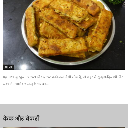
नाश्ता
यह नाश्ता कुरकुरा, चटपटा और झटपट बनने वाला देसी स्नैक है, जो बाहर से सुनहरा-क्रिस्पी और
अंदर से मसालेदार आलू के भरावन...
केक और बेकरी