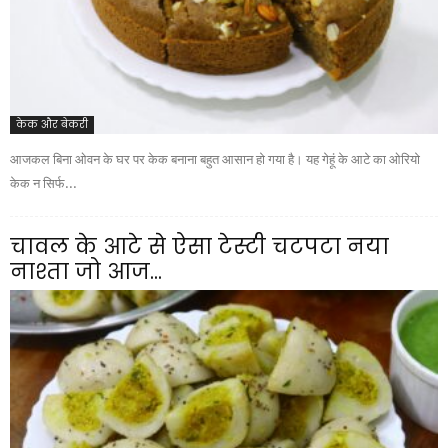
केक और बेकरी
आजकल बिना ओवन के घर पर केक बनाना बहुत आसान हो गया है। यह गेहूं के आटे का ओरियो
केक न सिर्फ...
चावल के आटे से ऐसा टेस्टी चटपटा नया
नाश्ता जो आज...