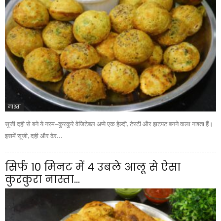
नाश्ता
सूजी दही से बने ये नरम–कुरकुरे वेजिटेबल अप्पे एक हेल्दी, टेस्टी और झटपट बनने वाला नाश्ता हैं।
इसमें सूजी, दही और ढेर...
सिर्फ 10 मिनट में 4 उबले आलू से ऐसा
कुरकुरा नास्ता...