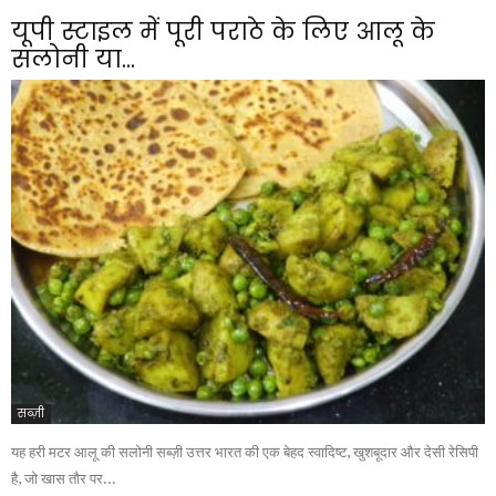
यूपी स्टाइल में पूरी पराठे के लिए आलू के
सलोनी या...
सब्ज़ी
यह हरी मटर आलू की सलोनी सब्ज़ी उत्तर भारत की एक बेहद स्वादिष्ट, खुशबूदार और देसी रेसिपी
है, जो खास तौर पर...