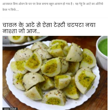
आजकल बिना ओवन के घर पर केक बनाना बहुत आसान हो गया है। यह गेहूं के आटे का ओरियो
केक न सिर्फ...
चावल के आटे से ऐसा टेस्टी चटपटा नया
नाश्ता जो आज...
खास रेसिपी