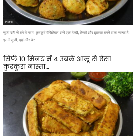
नाश्ता
सूजी दही से बने ये नरम–कुरकुरे वेजिटेबल अप्पे एक हेल्दी, टेस्टी और झटपट बनने वाला नाश्ता हैं।
इसमें सूजी, दही और ढेर...
सिर्फ 10 मिनट में 4 उबले आलू से ऐसा
कुरकुरा नास्ता...