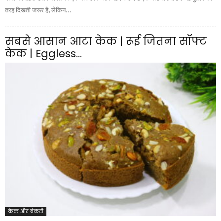
तरह दिखती जरूर है, लेकिन...
सबसे आसान आटा केक | रूई जितना सॉफ्ट
केक | Eggless...
केक और बेकरी