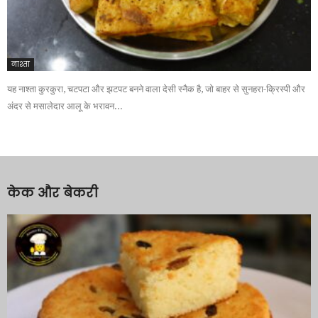
नाश्ता
यह नाश्ता कुरकुरा, चटपटा और झटपट बनने वाला देसी स्नैक है, जो बाहर से सुनहरा-क्रिस्पी और
अंदर से मसालेदार आलू के भरावन...
केक और बेकरी