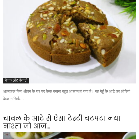
केक और बेकरी
आजकल बिना ओवन के घर पर केक बनाना बहुत आसान हो गया है। यह गेहूं के आटे का ओरियो
केक न सिर्फ...
चावल के आटे से ऐसा टेस्टी चटपटा नया
नाश्ता जो आज...