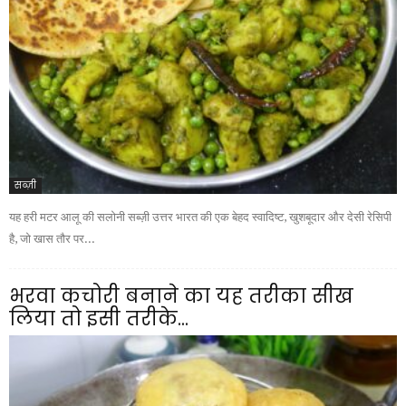
सब्ज़ी
यह हरी मटर आलू की सलोनी सब्ज़ी उत्तर भारत की एक बेहद स्वादिष्ट, खुशबूदार और देसी रेसिपी
है, जो खास तौर पर...
भरवा कचोरी बनाने का यह तरीका सीख
लिया तो इसी तरीके...