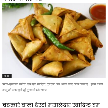
नाश्ता
प्याज–मूंगफली समोसा एक बेहद स्वादिष्ट, कुरकुरा और अलग स्वाद वाला नाश्ता है। इसमें उबली
आलू की जगह भुनी हुई मूंगफली और प्याज...
चटकारे वाला टेस्टी मसालेदार स्वादिष्ट दम