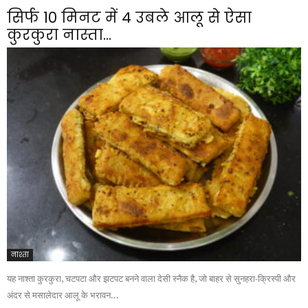
सिर्फ 10 मिनट में 4 उबले आलू से ऐसा
कुरकुरा नास्ता...
नाश्ता
यह नाश्ता कुरकुरा, चटपटा और झटपट बनने वाला देसी स्नैक है, जो बाहर से सुनहरा-क्रिस्पी और
अंदर से मसालेदार आलू के भरावन...