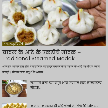
गणेश चतुर्थी रेसिपी
चावल के आटे के उकडीचे मोदक –
Traditional Steamed Modak
आज हम आपको इस लेख में पारंपरिक महाराष्ट्रीयन तरीके से चावल के आटे का मोदक बनाना
बताएंगे। मोदक गणेश चतुर्थी के अवसर...
गणपति बप्पा को बहुत भाये जब इस तरह से स्वादिष्ट
मोदक...
न मावा न ज्यादा घी थोड़े चीजों में सिर्फ 10 मिनट...