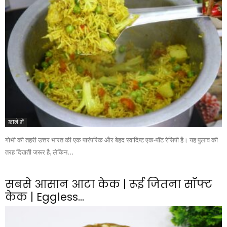
खाने में
गोभी की तहरी उत्तर भारत की एक पारंपरिक और बेहद स्वादिष्ट एक-पॉट रेसिपी है। यह पुलाव की
तरह दिखती जरूर है, लेकिन...
सबसे आसान आटा केक | रूई जितना सॉफ्ट
केक | Eggless...