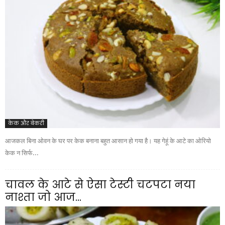
केक और बेकरी
आजकल बिना ओवन के घर पर केक बनाना बहुत आसान हो गया है। यह गेहूं के आटे का ओरियो
केक न सिर्फ...
चावल के आटे से ऐसा टेस्टी चटपटा नया
नाश्ता जो आज...