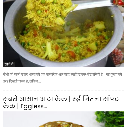
खाने में
गोभी की तहरी उत्तर भारत की एक पारंपरिक और बेहद स्वादिष्ट एक-पॉट रेसिपी है। यह पुलाव की
तरह दिखती जरूर है, लेकिन...
सबसे आसान आटा केक | रूई जितना सॉफ्ट
केक | Eggless...