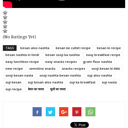
(No Ratings Yet)
TAGS
besan aloo nashta
besan ke cutlet recipe
besan ki recipe
besan nashta in hindi
besan sooji ka nashta
easy breakfast recipe
easy lunchbox recipe
easy snacks recipes
gram flour nashta
new recipe
semolina snacks
snacks recipes
sooji besan ki tikki
sooji besan nasta
sooji nashta besan nashta
suji aloo nashta
suji besan
suji besan aloo nashta
suji ka breakfast
suji nasta
suji recipe
बेसन का नास्ता
सुजी का नास्ता