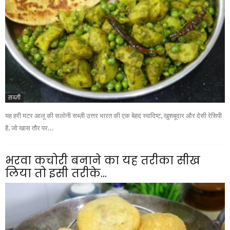
सब्ज़ी
यह हरी मटर आलू की सलोनी सब्ज़ी उत्तर भारत की एक बेहद स्वादिष्ट, खुशबूदार और देसी रेसिपी
है, जो खास तौर पर...
भरवा कचोरी बनाने का यह तरीका सीख
लिया तो इसी तरीके...