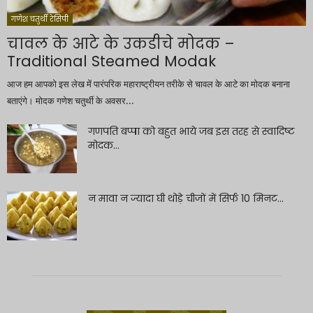
गणेश चतुर्थी रेसिपी
चावल के आटे के उकडीचे मोदक –
Traditional Steamed Modak
आज हम आपको इस लेख में पारंपरिक महाराष्ट्रीयन तरीके से चावल के आटे का मोदक बनाना
बताएंगे। मोदक गणेश चतुर्थी के अवसर...
गणपति बप्पा को बहुत भाये जब इस तरह से स्वादिष्ट
मोदक...
न मावा न ज्यादा घी थोड़े चीजों में सिर्फ 10 मिनट...