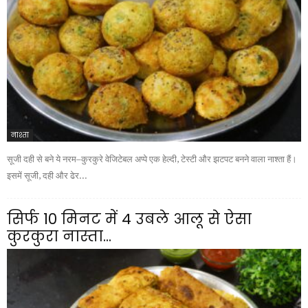
नाश्ता
सूजी दही से बने ये नरम–कुरकुरे वेजिटेबल अप्पे एक हेल्दी, टेस्टी और झटपट बनने वाला नाश्ता हैं।
इसमें सूजी, दही और ढेर...
सिर्फ 10 मिनट में 4 उबले आलू से ऐसा
कुरकुरा नास्ता...