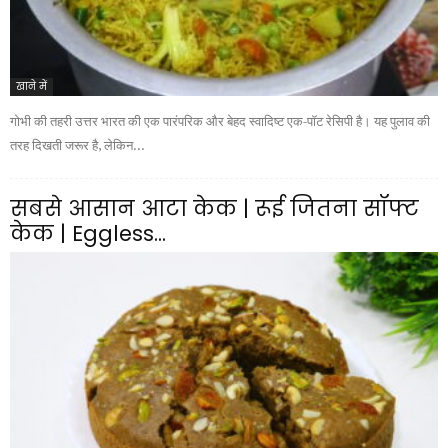
खाने में
गोभी की तहरी उत्तर भारत की एक पारंपरिक और बेहद स्वादिष्ट एक-पॉट रेसिपी है। यह पुलाव की
तरह दिखती जरूर है, लेकिन...
सबसे आसान आटा केक | रूई जितना सॉफ्ट
केक | Eggless...