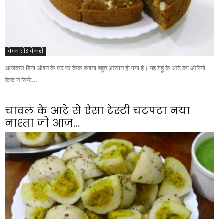
केक और बेकरी
आजकल बिना ओवन के घर पर केक बनाना बहुत आसान हो गया है। यह गेहूं के आटे का ओरियो
केक न सिर्फ...
चावल के आटे से ऐसा टेस्टी चटपटा नया
नाश्ता जो आज...