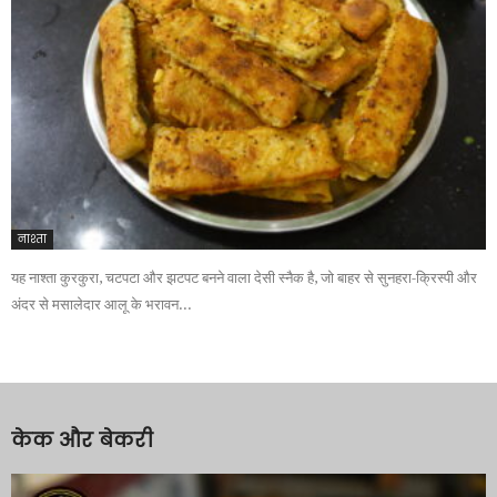
नाश्ता
यह नाश्ता कुरकुरा, चटपटा और झटपट बनने वाला देसी स्नैक है, जो बाहर से सुनहरा-क्रिस्पी और
अंदर से मसालेदार आलू के भरावन...
केक और बेकरी