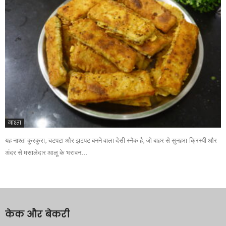
नाश्ता
यह नाश्ता कुरकुरा, चटपटा और झटपट बनने वाला देसी स्नैक है, जो बाहर से सुनहरा-क्रिस्पी और
अंदर से मसालेदार आलू के भरावन...
केक और बेकरी