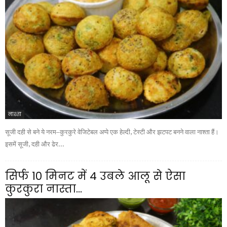
नाश्ता
सूजी दही से बने ये नरम–कुरकुरे वेजिटेबल अप्पे एक हेल्दी, टेस्टी और झटपट बनने वाला नाश्ता हैं।
इसमें सूजी, दही और ढेर...
सिर्फ 10 मिनट में 4 उबले आलू से ऐसा
कुरकुरा नास्ता...