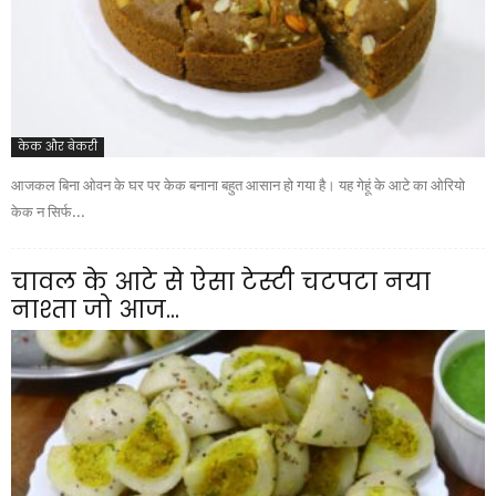
केक और बेकरी
आजकल बिना ओवन के घर पर केक बनाना बहुत आसान हो गया है। यह गेहूं के आटे का ओरियो
केक न सिर्फ...
चावल के आटे से ऐसा टेस्टी चटपटा नया
नाश्ता जो आज...