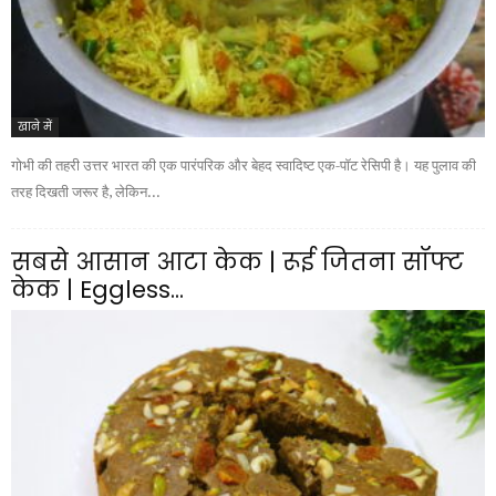
खाने में
गोभी की तहरी उत्तर भारत की एक पारंपरिक और बेहद स्वादिष्ट एक-पॉट रेसिपी है। यह पुलाव की
तरह दिखती जरूर है, लेकिन...
सबसे आसान आटा केक | रूई जितना सॉफ्ट
केक | Eggless...