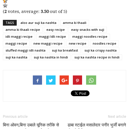
(
2
votes, average:
3.50
out of 5)
TAGS
aloo aur suji ka nashta
amma ki thaali
amma ki thaali recipe
easy recipe
easy snacks with suji
idli maggi recipe
maggi Idli recipe
maggi noodles recipe
maggi recipe
new maggi recipe
new recipe
noodles recipe
stuffed maggi idli nashta
suji ka breakfast
suji ka crispy nashta
suji ka nashta
suji ka nashta in hindi
suji ka nashta recipe in hindi
Previous article
Next article
बिना ओवन,बिना उबाले यूनिक तरीके से
ढाबा स्टाईल मसालेदार पनीर भुर्जी बनाने