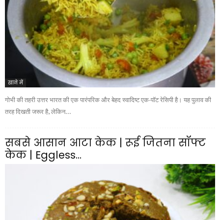
खाने में
गोभी की तहरी उत्तर भारत की एक पारंपरिक और बेहद स्वादिष्ट एक-पॉट रेसिपी है। यह पुलाव की
तरह दिखती जरूर है, लेकिन...
सबसे आसान आटा केक | रूई जितना सॉफ्ट
केक | Eggless...