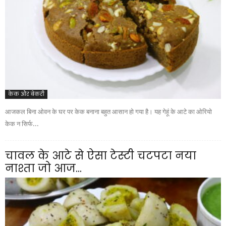
केक और बेकरी
आजकल बिना ओवन के घर पर केक बनाना बहुत आसान हो गया है। यह गेहूं के आटे का ओरियो
केक न सिर्फ...
चावल के आटे से ऐसा टेस्टी चटपटा नया
नाश्ता जो आज...