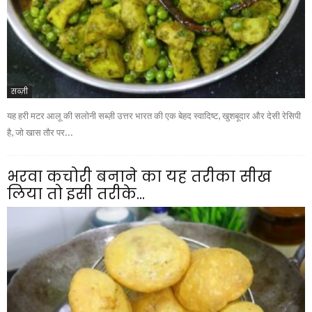
सब्ज़ी
यह हरी मटर आलू की सलोनी सब्ज़ी उत्तर भारत की एक बेहद स्वादिष्ट, खुशबूदार और देसी रेसिपी
है, जो खास तौर पर...
भरवा कचोरी बनाने का यह तरीका सीख
लिया तो इसी तरीके...