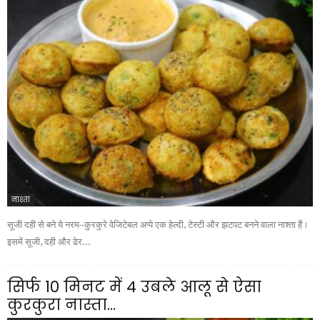
नाश्ता
सूजी दही से बने ये नरम–कुरकुरे वेजिटेबल अप्पे एक हेल्दी, टेस्टी और झटपट बनने वाला नाश्ता हैं।
इसमें सूजी, दही और ढेर...
सिर्फ 10 मिनट में 4 उबले आलू से ऐसा
कुरकुरा नास्ता...