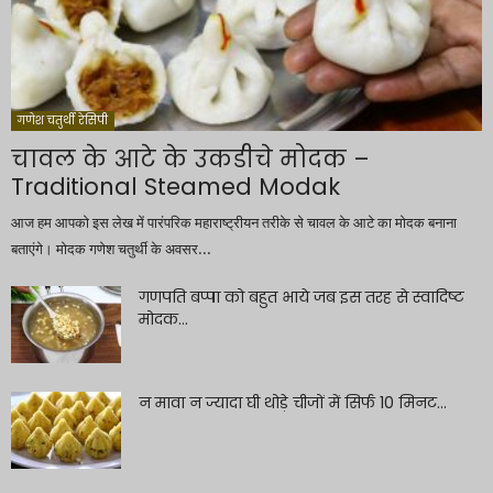
गणेश चतुर्थी रेसिपी
चावल के आटे के उकडीचे मोदक –
Traditional Steamed Modak
आज हम आपको इस लेख में पारंपरिक महाराष्ट्रीयन तरीके से चावल के आटे का मोदक बनाना
बताएंगे। मोदक गणेश चतुर्थी के अवसर...
गणपति बप्पा को बहुत भाये जब इस तरह से स्वादिष्ट
मोदक...
न मावा न ज्यादा घी थोड़े चीजों में सिर्फ 10 मिनट...