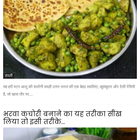
सब्ज़ी
यह हरी मटर आलू की सलोनी सब्ज़ी उत्तर भारत की एक बेहद स्वादिष्ट, खुशबूदार और देसी रेसिपी
है, जो खास तौर पर...
भरवा कचोरी बनाने का यह तरीका सीख
लिया तो इसी तरीके...