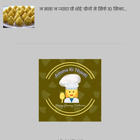
न मावा न ज्यादा घी थोड़े चीजों में सिर्फ 10 मिनट...