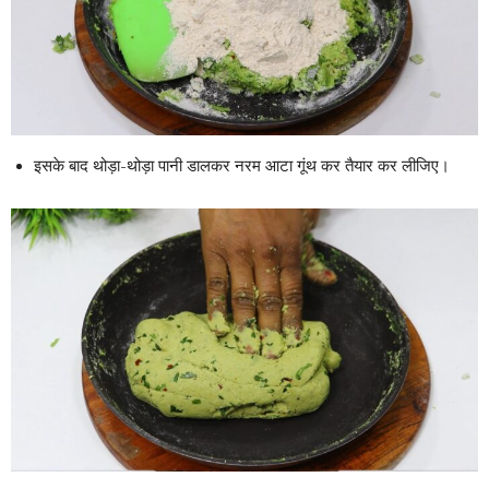
इसके बाद थोड़ा-थोड़ा पानी डालकर नरम आटा गूंथ कर तैयार कर लीजिए।