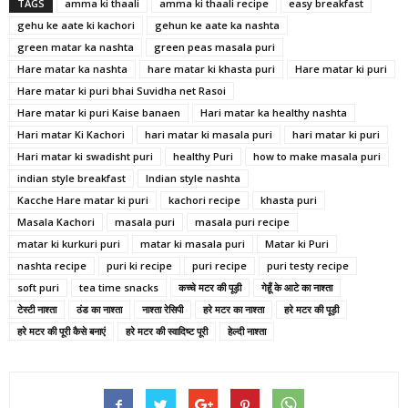
TAGS
amma ki thaali
amma ki thaali recipe
easy breakfast
gehu ke aate ki kachori
gehun ke aate ka nashta
green matar ka nashta
green peas masala puri
Hare matar ka nashta
hare matar ki khasta puri
Hare matar ki puri
Hare matar ki puri bhai Suvidha net Rasoi
Hare matar ki puri Kaise banaen
Hari matar ka healthy nashta
Hari matar Ki Kachori
hari matar ki masala puri
hari matar ki puri
Hari matar ki swadisht puri
healthy Puri
how to make masala puri
indian style breakfast
Indian style nashta
Kacche Hare matar ki puri
kachori recipe
khasta puri
Masala Kachori
masala puri
masala puri recipe
matar ki kurkuri puri
matar ki masala puri
Matar ki Puri
nashta recipe
puri ki recipe
puri recipe
puri testy recipe
soft puri
tea time snacks
कच्चे मटर की पूड़ी
गेहूँ के आटे का नाश्ता
टेस्टी नाश्ता
ठंड का नाश्ता
नाश्ता रेसिपी
हरे मटर का नाश्ता
हरे मटर की पूड़ी
हरे मटर की पूरी कैसे बनाएं
हरे मटर की स्वादिष्ट पूरी
हेल्दी नाश्ता