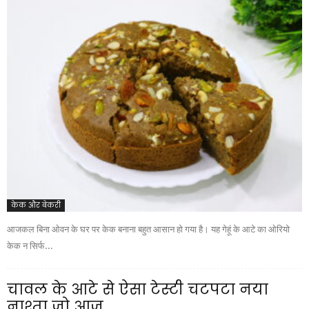
केक और बेकरी
आजकल बिना ओवन के घर पर केक बनाना बहुत आसान हो गया है। यह गेहूं के आटे का ओरियो
केक न सिर्फ...
चावल के आटे से ऐसा टेस्टी चटपटा नया
नाश्ता जो आज...