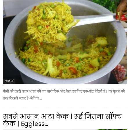
खाने में
गोभी की तहरी उत्तर भारत की एक पारंपरिक और बेहद स्वादिष्ट एक-पॉट रेसिपी है। यह पुलाव की
तरह दिखती जरूर है, लेकिन...
सबसे आसान आटा केक | रूई जितना सॉफ्ट
केक | Eggless...