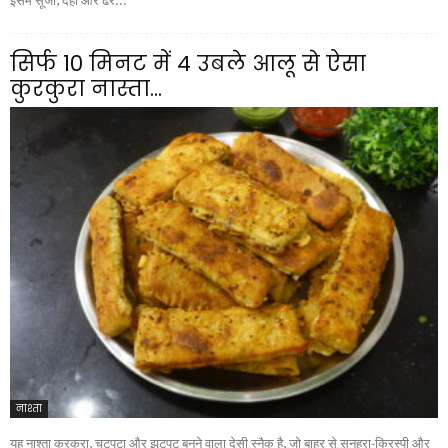
इसमें सूजी, दही और ढेर...
सिर्फ 10 मिनट में 4 उबले आलू से ऐसा
कुरकुरा नास्ता...
नाश्ता
यह नाश्ता कुरकुरा, चटपटा और झटपट बनने वाला देसी स्नैक है, जो बाहर से सुनहरा-क्रिस्पी और