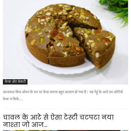
केक और बेकरी
आजकल बिना ओवन के घर पर केक बनाना बहुत आसान हो गया है। यह गेहूं के आटे का ओरियो
केक न सिर्फ...
चावल के आटे से ऐसा टेस्टी चटपटा नया
नाश्ता जो आज...