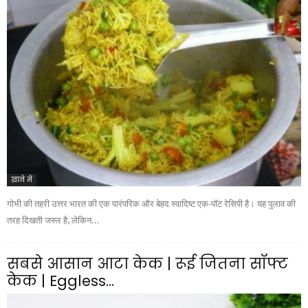
खाने में
गोभी की तहरी उत्तर भारत की एक पारंपरिक और बेहद स्वादिष्ट एक-पॉट रेसिपी है। यह पुलाव की
तरह दिखती जरूर है, लेकिन...
सबसे आसान आटा केक | रूई जितना सॉफ्ट
केक | Eggless...