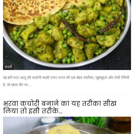
सब्ज़ी
यह हरी मटर आलू की सलोनी सब्ज़ी उत्तर भारत की एक बेहद स्वादिष्ट, खुशबूदार और देसी रेसिपी
है, जो खास तौर पर...
भरवा कचोरी बनाने का यह तरीका सीख
लिया तो इसी तरीके...