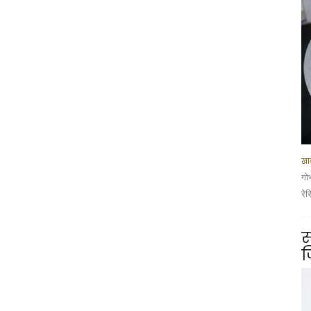
खान
गो
रे
स
ज