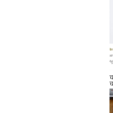
के
आज
गेह
च
च