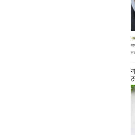
नाश
चा
सरस
ग
स