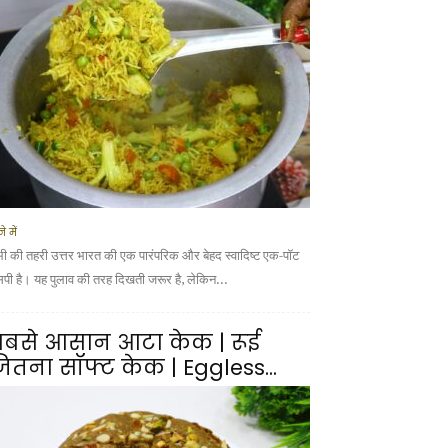
े में
भी की तहरी उत्तर भारत की एक पारंपरिक और बेहद स्वादिष्ट एक-पॉट
सिपी है। यह पुलाव की तरह दिखती जरूर है, लेकिन...
बसे आसान आटा केक | रूई
ितना सॉफ्ट केक | Eggless...