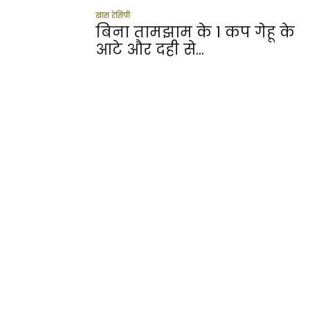
खास रेसिपी
बिना तामझाम के 1 कप गेहू के
आटे और दही से...