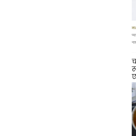
नाश
प्
ना
च
स
ए