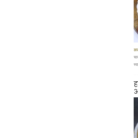
खा
चा
स्व
ह
आ