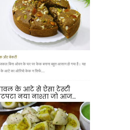
क और बेकरी
कल बिना ओवन के घर पर केक बनाना बहुत आसान हो गया है। यह
ूं के आटे का ओरियो केक न सिर्फ...
ावल के आटे से ऐसा टेस्टी
टपटा नया नाश्ता जो आज...