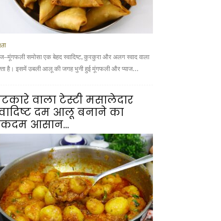
्ता
याज–मूंगफली समोसा एक बेहद स्वादिष्ट, कुरकुरा और अलग स्वाद वाला
श्ता है। इसमें उबली आलू की जगह भुनी हुई मूंगफली और प्याज...
टकारे वाला टेस्टी मसालेदार
्वादिष्ट दम आलू बनाने का
कदम आसान...