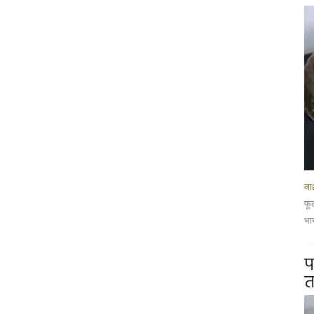
नाश
फू
भार
प
त