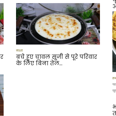
आ
नाश्ता
ार
बचे हुए चावल सूजी से पूरे परिवार
के लिए बिना तेल...
सब
यह
खु
भ
त