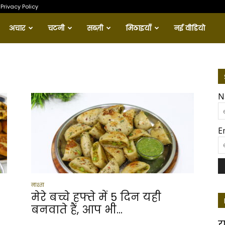
Privacy Policy
अचार
चटनी
सब्ज़ी
मिठाइयाँ
नई वीडियो
N
E
नाश्ता
मेरे बच्चे हफ्ते में 5 दिन यही
बनवाते हैं, आप भी...
य