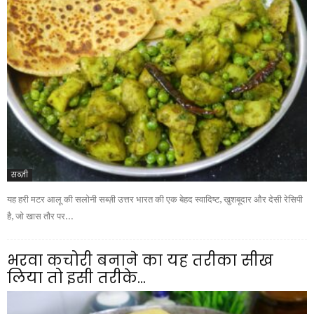
सब्ज़ी
यह हरी मटर आलू की सलोनी सब्ज़ी उत्तर भारत की एक बेहद स्वादिष्ट, खुशबूदार और देसी रेसिपी
है, जो खास तौर पर...
भरवा कचोरी बनाने का यह तरीका सीख
लिया तो इसी तरीके...