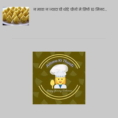
न मावा न ज्यादा घी थोड़े चीजों में सिर्फ 10 मिनट...