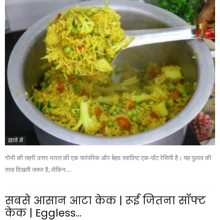
खाने में
गोभी की तहरी उत्तर भारत की एक पारंपरिक और बेहद स्वादिष्ट एक-पॉट रेसिपी है। यह पुलाव की
तरह दिखती जरूर है, लेकिन...
सबसे आसान आटा केक | रूई जितना सॉफ्ट
केक | Eggless...