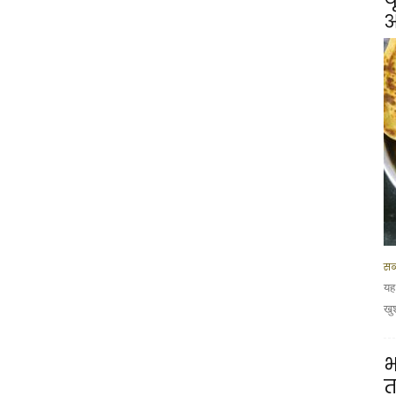
आ
सब
यह
खु
भ
त