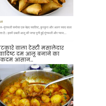
्ता
याज–मूंगफली समोसा एक बेहद स्वादिष्ट, कुरकुरा और अलग स्वाद वाला
श्ता है। इसमें उबली आलू की जगह भुनी हुई मूंगफली और प्याज...
टकारे वाला टेस्टी मसालेदार
्वादिष्ट दम आलू बनाने का
कदम आसान...