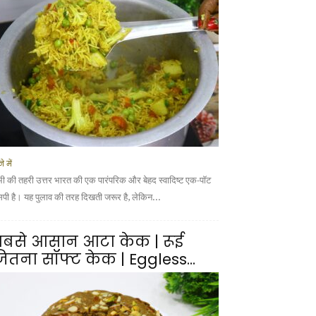
े में
भी की तहरी उत्तर भारत की एक पारंपरिक और बेहद स्वादिष्ट एक-पॉट
सिपी है। यह पुलाव की तरह दिखती जरूर है, लेकिन...
बसे आसान आटा केक | रूई
ितना सॉफ्ट केक | Eggless...