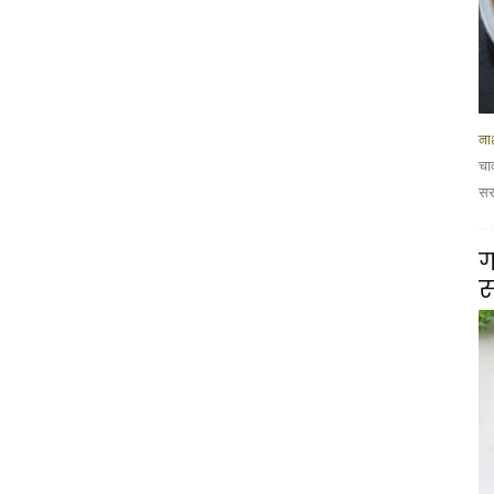
नाश
चा
सरस
ग
स