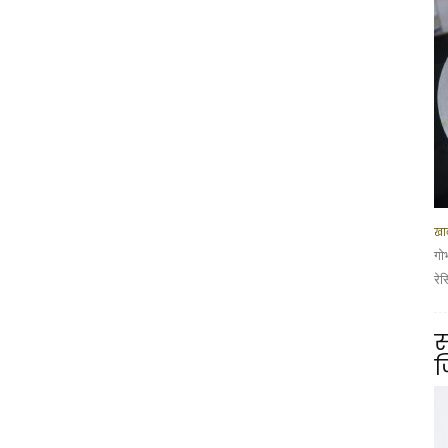
खान
गो
रे
स
ज