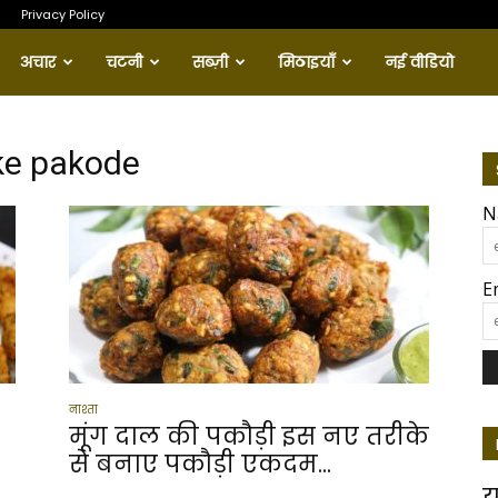
Privacy Policy
अचार
चटनी
सब्ज़ी
मिठाइयाँ
नई वीडियो
ke pakode
N
E
नाश्ता
1
मूंग दाल की पकौड़ी इस नए तरीके
से बनाए पकौड़ी एकदम...
य