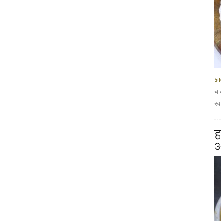
खा
चा
स्व
ह
आ