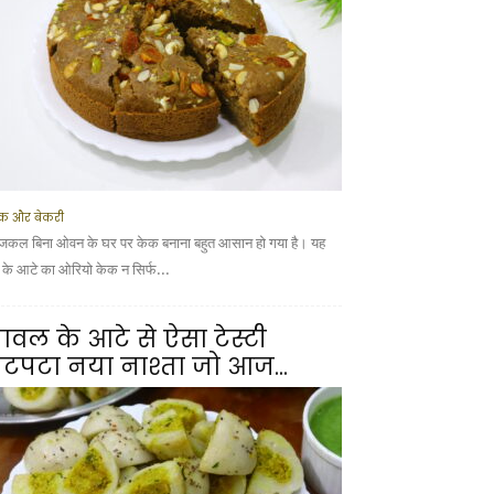
क और बेकरी
कल बिना ओवन के घर पर केक बनाना बहुत आसान हो गया है। यह
ूं के आटे का ओरियो केक न सिर्फ...
ावल के आटे से ऐसा टेस्टी
टपटा नया नाश्ता जो आज...