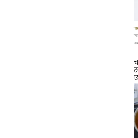
नाश
प्
ना
च
स
ए