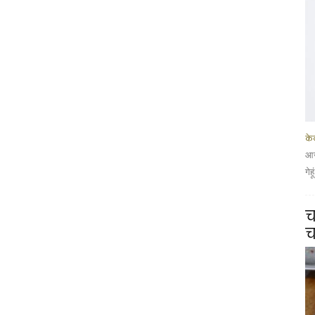
के
आज
गेह
च
च