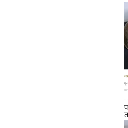
नाश
फू
भार
प
त