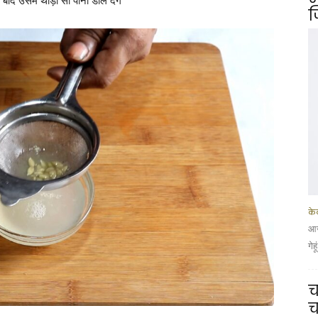
द उसमें थोड़ा सा पानी डाल देंगे
ज
के
आज
गेह
च
च