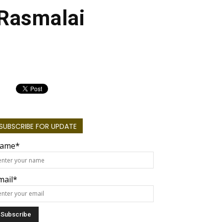
| Rasmalai
SUBSCRIBE FOR UPDATE
ame*
mail*