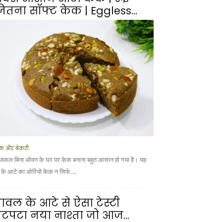
ितना सॉफ्ट केक | Eggless...
क और बेकरी
कल बिना ओवन के घर पर केक बनाना बहुत आसान हो गया है। यह
ूं के आटे का ओरियो केक न सिर्फ...
ावल के आटे से ऐसा टेस्टी
टपटा नया नाश्ता जो आज...