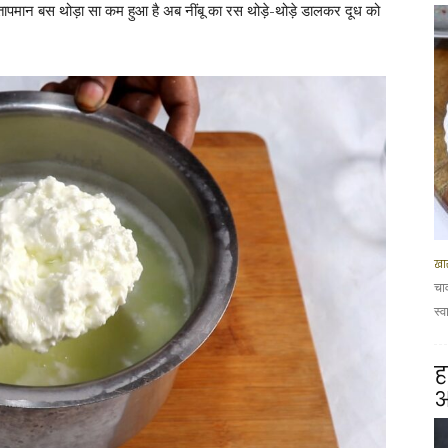
ा तापमान बस थोड़ा सा कम हुआ है अब नींबू का रस थोड़े-थोड़े डालकर दूध को
खा
चा
स्व
ह
आ