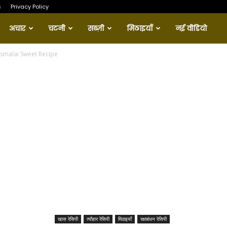
s
Privacy Policy
अचार
चटनी
सब्ज़ी
मिठाइयाँ
नई वीडियो
 Rasmalai Sweet Recipe
खास रेसिपी
त्यौहार रेसिपी
मिठाइयाँ
रक्षाबंधन रेसिपी