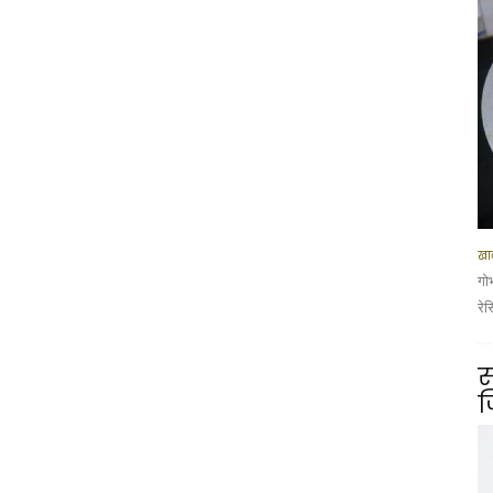
खान
गो
रे
स
ज