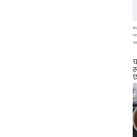
नाश
प्
ना
च
स
ए