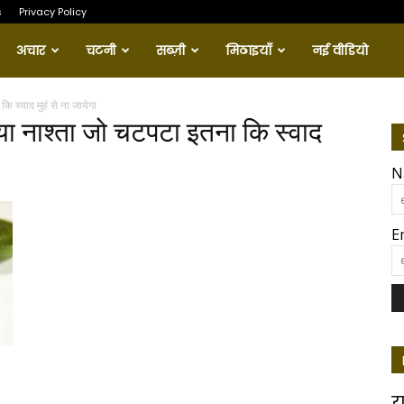
s
Privacy Policy
अचार
चटनी
सब्ज़ी
मिठाइयाँ
नई वीडियो
ि स्वाद मुहं से ना जायेगा
नया नाश्ता जो चटपटा इतना कि स्वाद
N
E
य