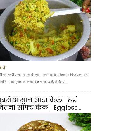
े में
भी की तहरी उत्तर भारत की एक पारंपरिक और बेहद स्वादिष्ट एक-पॉट
सिपी है। यह पुलाव की तरह दिखती जरूर है, लेकिन...
बसे आसान आटा केक | रूई
ितना सॉफ्ट केक | Eggless...