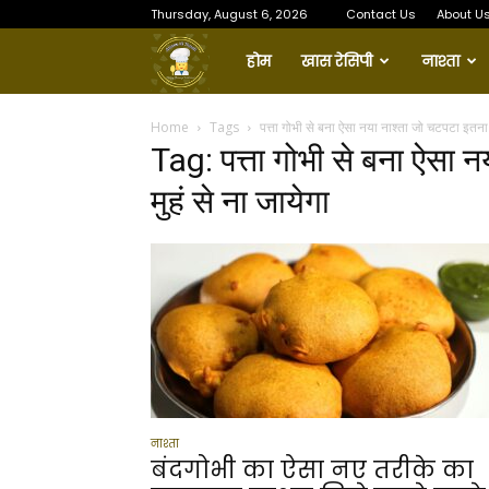
Thursday, August 6, 2026
Contact Us
About U
Amma
होम
खास रेसिपी
नाश्ता
Ki
Home
Tags
पत्ता गोभी से बना ऐसा नया नाश्ता जो चटपटा इतना क
Tag: पत्ता गोभी से बना ऐसा 
Thaali
मुहं से ना जायेगा
नाश्ता
बंदगोभी का ऐसा नए तरीके का