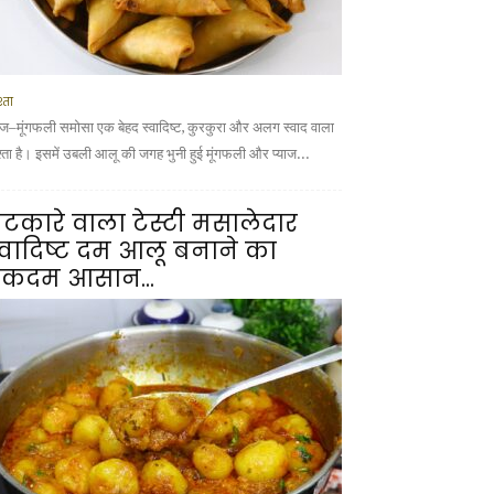
्ता
याज–मूंगफली समोसा एक बेहद स्वादिष्ट, कुरकुरा और अलग स्वाद वाला
श्ता है। इसमें उबली आलू की जगह भुनी हुई मूंगफली और प्याज...
टकारे वाला टेस्टी मसालेदार
्वादिष्ट दम आलू बनाने का
कदम आसान...