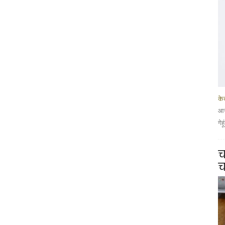
के
आज
गेह
च
च