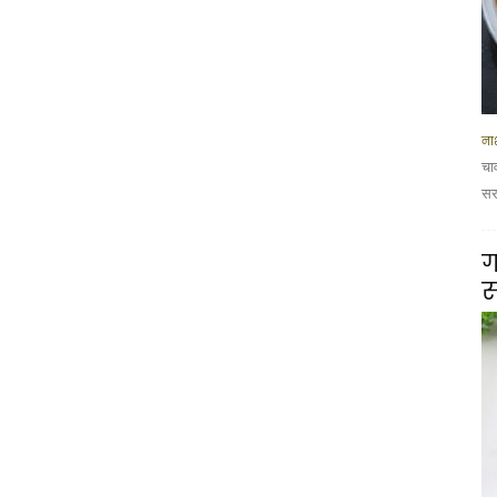
नाश
चा
सरस
ग
स