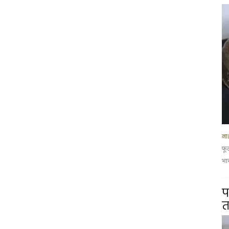
नाश
फू
भार
प
त