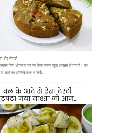
क और बेकरी
कल बिना ओवन के घर पर केक बनाना बहुत आसान हो गया है। यह
ूं के आटे का ओरियो केक न सिर्फ...
ावल के आटे से ऐसा टेस्टी
टपटा नया नाश्ता जो आज...