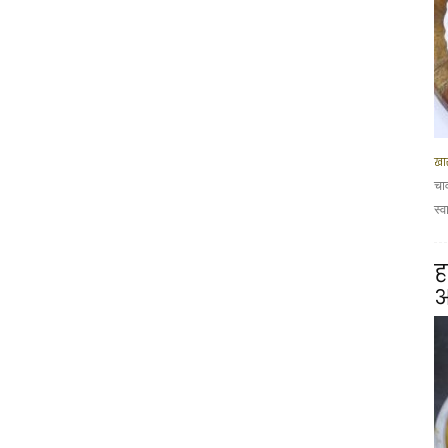
खा
चा
स्व
ह
आ