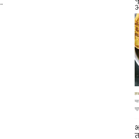
.
आ
सब
यह
खु
भ
त