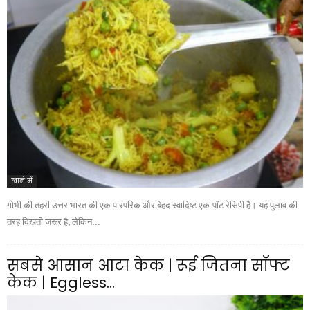
खाने में
गोभी की तहरी उत्तर भारत की एक पारंपरिक और बेहद स्वादिष्ट एक-पॉट रेसिपी है। यह पुलाव की
तरह दिखती जरूर है, लेकिन...
सबसे आसान आटा केक | रूई जितना सॉफ्ट
केक | Eggless...