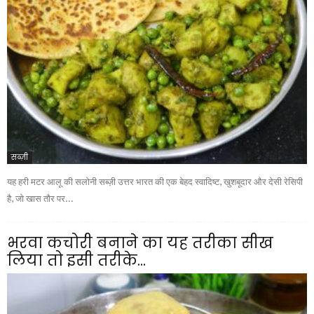
सब्ज़ी
यह हरी मटर आलू की सलोनी सब्ज़ी उत्तर भारत की एक बेहद स्वादिष्ट, खुशबूदार और देसी रेसिपी
है, जो खास तौर पर...
भरवा कचोरी बनाने का यह तरीका सीख
लिया तो इसी तरीके...