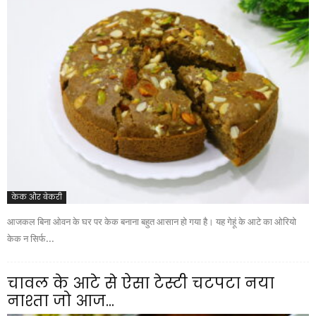
केक और बेकरी
आजकल बिना ओवन के घर पर केक बनाना बहुत आसान हो गया है। यह गेहूं के आटे का ओरियो
केक न सिर्फ...
चावल के आटे से ऐसा टेस्टी चटपटा नया
नाश्ता जो आज...